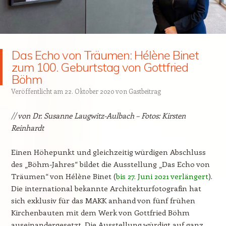
Das Echo von Träumen: Hélène Binet
zum 100. Geburtstag von Gottfried
Böhm
Veröffentlicht am
22. Oktober 2020
von
Gastbeitrag
// von Dr. Susanne Laugwitz-Aulbach – Fotos: Kirsten
Reinhardt
Einen Höhepunkt und gleichzeitig würdigen Abschluss
des „Böhm-Jahres“ bildet die Ausstellung „Das Echo von
Träumen“ von Hélène Binet (
bis 27. Juni 2021 verlängert
).
Die international bekannte Architekturfotografin hat
sich exklusiv für das MAKK anhand von fünf frühen
Kirchenbauten mit dem Werk von Gottfried Böhm
auseinandergesetzt. Die Ausstellung würdigt auf ganz