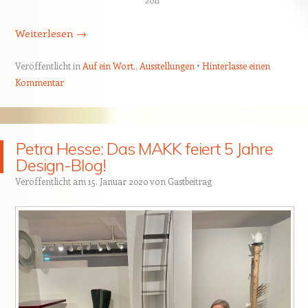
Weiterlesen
→
Veröffentlicht in
Auf ein Wort.
,
Ausstellungen
Hinterlasse einen
Kommentar
Petra Hesse: Das MAKK feiert 5 Jahre
Design-Blog!
Veröffentlicht am
15. Januar 2020
von
Gastbeitrag