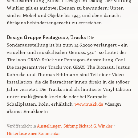
Schausammlung „Kunst + Design im Dialog“ der Stiftung
Winkler gilt es auf zwei Ebenen zu bewundern: Unten
sind es Möbel und Objekte bis 1945 und oben danach;
übrigens behindertengerecht zu errreichen.
Design Gruppe Pentagon: 4 Tracks
Die
Sonderausstellung ist bis zum 14.6.2020 verlängert – ein
visueller und musikalischer Genuss. 540°, so lautet der
Titel von GRAYs Stück zur Pentagon-Ausstellung. Cool.
Die insgesamt vier Tracks von GRAY, The Bionaut, Justus
Köhncke und Thomas Fehlmann sind Teil einer Video-
Installation, die die Betrachter*innen direkt in die 1980er
Jahre versetzt. Die Tracks sind als limitierte Vinyl-Edition
unter makk@stadt-koeln.de oder bei Kompakt
Schallplatten, Köln, erhältlich:
www.makk.de
#design
#kunst #makkoeln
Veröffentlicht in
Ausstellungen
,
Stiftung Richard G. Winkler
Hinterlasse einen Kommentar