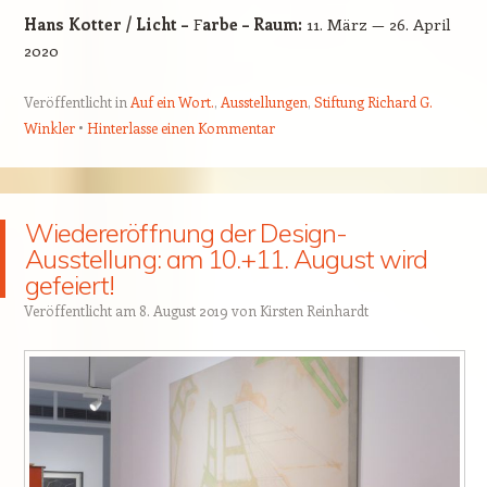
Hans Kotter / Licht –
F
arbe – Raum:
11. März — 26. April
2020
Veröffentlicht in
Auf ein Wort.
,
Ausstellungen
,
Stiftung Richard G.
Winkler
Hinterlasse einen Kommentar
Wiedereröffnung der Design-
Ausstellung: am 10.+11. August wird
gefeiert!
Veröffentlicht am
8. August 2019
von
Kirsten Reinhardt