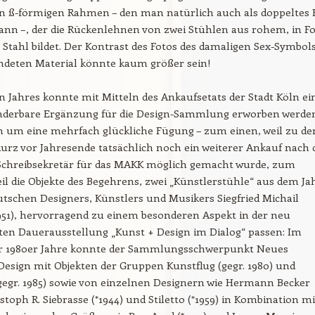
en ß-förmigen Rahmen – den man natürlich auch als doppeltes 
kann –, der die Rückenlehnen von zwei Stühlen aus rohem, in 
tahl bildet. Der Kontrast des Fotos des damaligen Sex-Symbol
deten Material könnte kaum größer sein!
n Jahres konnte mit Mitteln des Ankaufsetats der Stadt Köln ei
nderbare Ergänzung für die Design-Sammlung erworben werden
ch um eine mehrfach glückliche Fügung – zum einen, weil zu d
urz vor Jahresende tatsächlich noch ein weiterer Ankauf nach
 Schreibsekretär für das MAKK möglich gemacht wurde, zum
il die Objekte des Begehrens, zwei „Künstlerstühle“ aus dem Ja
utschen Designers, Künstlers und Musikers Siegfried Michail
951), hervorragend zu einem besonderen Aspekt in der neu
ten Dauerausstellung „Kunst + Design im Dialog“ passen: Im
er 1980er Jahre konnte der Sammlungsschwerpunkt Neues
esign mit Objekten der Gruppen Kunstflug (gegr. 1980) und
gegr. 1985) sowie von einzelnen Designern wie Hermann Becker
istoph R. Siebrasse (*1944) und Stiletto (*1959) in Kombination mi