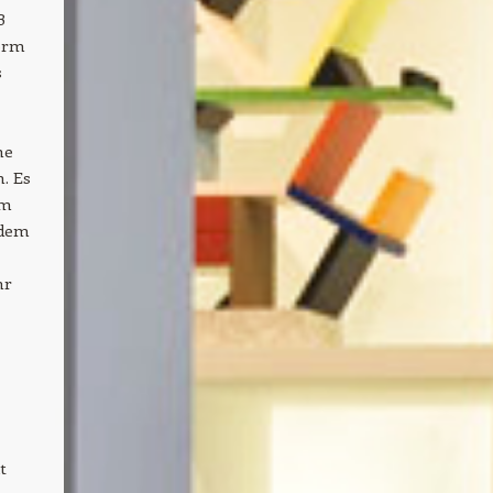
B
Form
s
ne
. Es
em
 dem
hr
t