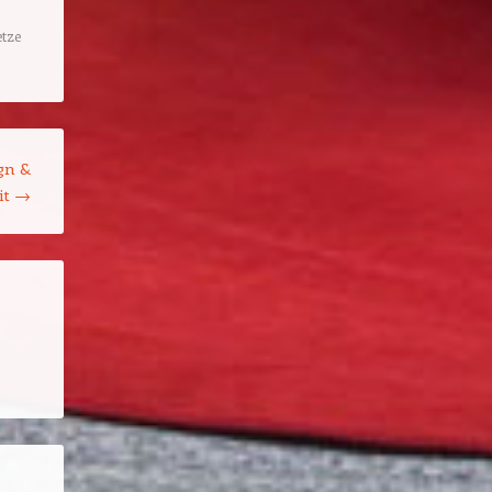
etze
gn &
it
→