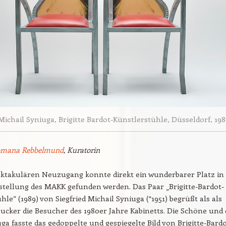
 Michail Syniuga, Brigitte Bardot-Künstlerstühle, Düsseldorf, 198
omana Rebbelmund
, Kuratorin
ektakulären Neuzugang konnte direkt ein wunderbarer Platz in
tellung des MAKK gefunden werden. Das Paar „Brigitte-Bardot-
hle“ (1989) von Siegfried Michail Syniuga (*1951) begrüßt als als
ucker die Besucher des 1980er Jahre Kabinetts. Die Schöne und 
ga fasste das gedoppelte und gespiegelte Bild von Brigitte-Bardo