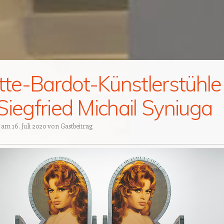
itte-Bardot-Künstlerstühle
Siegfried Michail Syniuga
t am
16. Juli 2020
von
Gastbeitrag