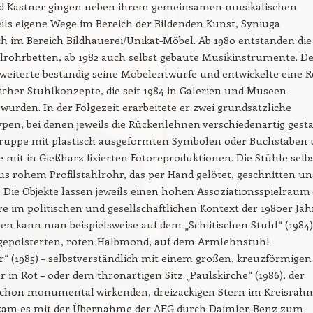
d Kastner gingen neben ihrem gemeinsamen musikalischen
eils eigene Wege im Bereich der Bildenden Kunst, Syniuga
 im Bereich Bildhauerei/Unikat-Möbel. Ab 1980 entstanden die
lrohrbetten, ab 1982 auch selbst gebaute Musikinstrumente. D
weiterte beständig seine Möbelentwürfe und entwickelte eine R
her Stuhlkonzepte, die seit 1984 in Galerien und Museen
 wurden. In der Folgezeit erarbeitete er zwei grundsätzliche
pen, bei denen jeweils die Rückenlehnen verschiedenartig gesta
 Gruppe mit plastisch ausgeformten Symbolen oder Buchstaben
 mit in Gießharz fixierten Fotoreproduktionen. Die Stühle selb
aus rohem Profilstahlrohr, das per Hand gelötet, geschnitten un
. Die Objekte lassen jeweils einen hohen Assoziationsspielraum 
e im politischen und gesellschaftlichen Kontext der 1980er Jah
n kann man beispielsweise auf dem „Schiitischen Stuhl“ (1984)
gepolsterten, roten Halbmond, auf dem Armlehnstuhl
r“ (1985) – selbstverständlich mit einem großen, kreuzförmigen
r in Rot – oder dem thronartigen Sitz „Paulskirche“ (1986), der
 schon monumental wirkenden, dreizackigen Stern im Kreisrah
6 kam es mit der Übernahme der AEG durch Daimler-Benz zum