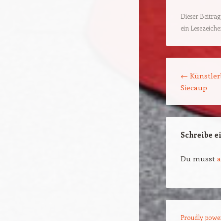
Dieser Beitra
ein Lesezeich
Beitragsnavigat
←
Künstler
Siecaup
Schreibe 
Du musst
Proudly powe