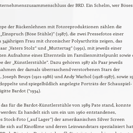
ternehmenszusammenschluss der BRD. Ein Schelm, wer Böses
.
ppe der Rückenlehnen mit Fotoreproduktionen zählen die
„Einspruch (Böse Stühle)“ (1987), die zwei Pressefotos einer
n 34jährigen Frau mit chronischer Polyarthritis zeigen, das
aar „Vaters Stolz“ und „Muttertag“ (1991), mit jeweils einer
ten Aufnahme eines Elternteils im Familienmittelpunkt sowie 
 der „Künstlerstühle“. Dazu gehören 1987 als Paar jeweils
nahmen der damals überraschend verstorbenen Stars der
 Joseph Beuys (1921-1986) und Andy Warhol (1928-1987), sowie 1
doppelte und spiegelbildlich angelegte Porträts der Schauspiel-
igitte Bardot (*1934).
, das für die Bardot-Künstlerstühle von 1989 Pate stand, konnte
rt werden: Es handelt sich um ein um 1960 entstandenes,
 Stock-Foto („auf Lager“) der amerikanischen Silver Screen
 die sich auf Kinofilme und deren Leinwandstars spezialisiert hat