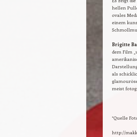
Es zeigt di
hellen Pull
ovales Meda
einem kuns
Schmollmun
Brigitte B
dem Film „u
amerikanisc
Darstellung
als schickli
glamouröses
meist fotog
*Quelle Fo
http://makk