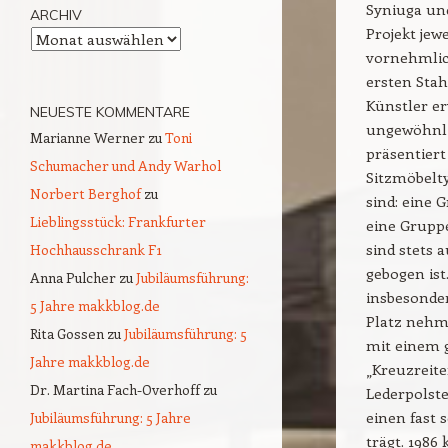
Syniuga un
ARCHIV
Projekt jew
Archiv
vornehmlich
ersten Stah
Künstler er
NEUESTE KOMMENTARE
ungewöhnlic
Marianne Werner
zu
Toni
präsentiert
Schumacher und Andy Warhol
Sitzmöbelty
Norbert Berghof
zu
sind: eine
Lieblingsstück: Frankfurter
eine Gruppe
sind stets 
Hochhausschrank F1
gebogen ist
Anna Pulcher
zu
Jubiläumsführung:
insbesonder
5 Jahre makkblog.de
Platz nehme
Rita Gossen
zu
Jubiläumsführung: 5
mit einem 
Jahre makkblog.de
„Kreuzreite
Dr. Martina Fach-Overhoff
zu
Lederpolste
einen fast
Jubiläumsführung: 5 Jahre
trägt. 198
makkblog.de