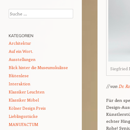
Suchen
KATEGORIEN
Architektur
Auf ein Wort.
Ausstellungen
Blick hinter die Museumskulisse
Siegfried
Blütenlese
Interaktion
// von
Dr. R
Klassiker Leuchten
Klassiker Möbel
Für den sp
Design-Auss
Kölner Design Preis
Künstlerstü
Lieblingsstücke
echter Hing
MANUFACTUM
Rohe! Syniu