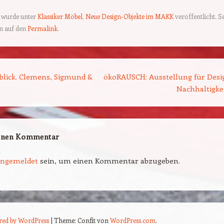
g wurde unter
Klassiker Möbel
,
Neue Design-Objekte im MAKK
veröffentlicht. S
en auf den
Permalink
.
ion
blick. Clemens, Sigmund &
ökoRAUSCH: Ausstellung für Desi
Nachhaltigke
einen Kommentar
angemeldet
sein, um einen Kommentar abzugeben.
red by WordPress
|
Theme: Confit von
WordPress.com
.