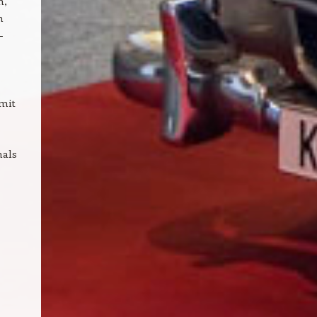
n,
n
–
mit
mals