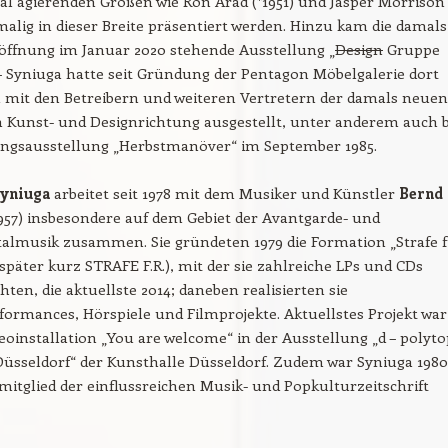
al agierenden Größen wie Ron Arad (*1951) und Jasper Morrison
tmalig in dieser Breite präsentiert werden. Hinzu kam die damals
öffnung im Januar 2020 stehende Ausstellung „
Design
Gruppe
 Syniuga hatte seit Gründung der Pentagon Möbelgalerie dort
mit den Betreibern und weiteren Vertretern der damals neuen
 Kunst- und Designrichtung ausgestellt, unter anderem auch b
ungsausstellung „Herbstmanöver“ im September 1985.
Syniuga
arbeitet seit 1978 mit dem Musiker und Künstler
Bernd
957) insbesondere auf dem Gebiet der Avantgarde- und
almusik zusammen. Sie gründeten 1979 die Formation „Strafe 
(später kurz STRAFE F.R.), mit der sie zahlreiche LPs und CDs
hten, die aktuellste 2014; daneben realisierten sie
rmances, Hörspiele und Filmprojekte. Aktuellstes Projekt war
deoinstallation „You are welcome“ in der Ausstellung „d – polyto
Düsseldorf“ der Kunsthalle Düsseldorf. Zudem war Syniuga 1980
tglied der einflussreichen Musik- und Popkulturzeitschrift