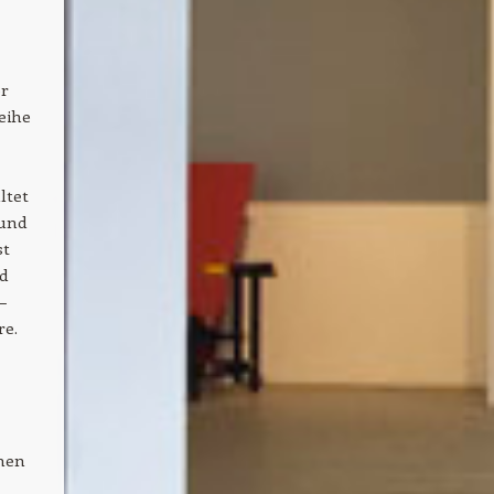
er
eihe
ltet
 und
st
d
–
re.
men