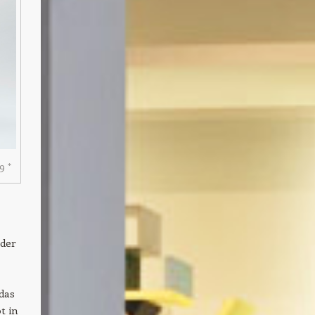
9 *
 der
das
t in