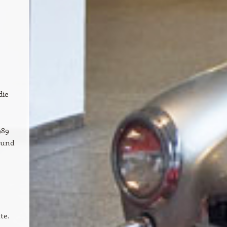
die
989
 und
te.