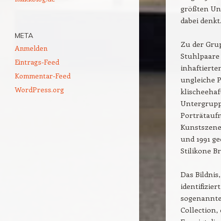
größten Un
dabei denkt
META
Zu der Gru
Anmelden
Stuhlpaare 
Eintrags-Feed
inhaftierte
Kommentar-Feed
ungleiche P
WordPress.org
klischeehaf
Untergruppe
Porträtauf
Kunstszene,
und 1991 ge
Stilikone Br
Das Bildnis
identifizie
sogenanntes
Collection,