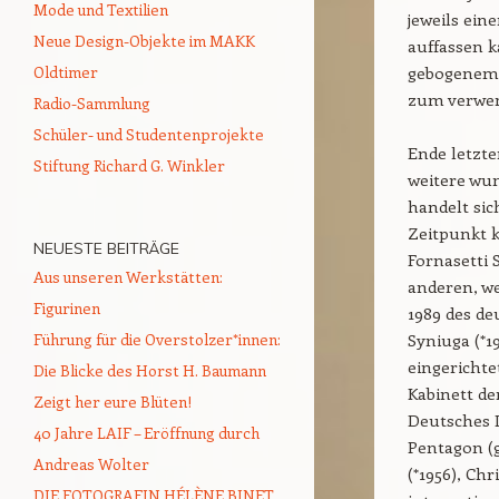
Mode und Textilien
jeweils ein
Neue Design-Objekte im MAKK
auffassen 
Oldtimer
gebogenem S
zum verwen
Radio-Sammlung
Schüler- und Studentenprojekte
Ende letzte
Stiftung Richard G. Winkler
weitere wu
handelt si
Zeitpunkt k
NEUESTE BEITRÄGE
Fornasetti
Aus unseren Werkstätten:
anderen, we
Figurinen
1989 des de
Führung für die Overstolzer*innen:
Syniuga (*1
eingerichte
Die Blicke des Horst H. Baumann
Kabinett d
Zeigt her eure Blüten!
Deutsches D
40 Jahre LAIF – Eröffnung durch
Pentagon (
Andreas Wolter
(*1956), Chr
DIE FOTOGRAFIN HÉLÈNE BINET