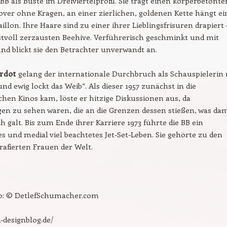
e BB als Büste im Dreiviertelprofil. Sie trägt einen körperbetonte
over ohne Kragen, an einer zierlichen, goldenen Kette hängt ei
illon. Ihre Haare sind zu einer ihrer Lieblingsfrisuren drapiert 
tvoll zerzausten Beehive. Verführerisch geschminkt und mit
d blickt sie den Betrachter unverwandt an.
ardot
gelang der internationale Durchbruch als Schauspielerin 
nd ewig lockt das Weib“. Als dieser 1957 zunächst in die
hen Kinos kam, löste er hitzige Diskussionen aus, da
en zu sehen waren, die an die Grenzen dessen stießen, was da
ch galt. Bis zum Ende ihrer Karriere 1973 führte die BB ein
 und medial viel beachtetes Jet-Set-Leben. Sie gehörte zu den
rafierten Frauen der Welt.
to: © DetlefSchumacher.com
-designblog.de/