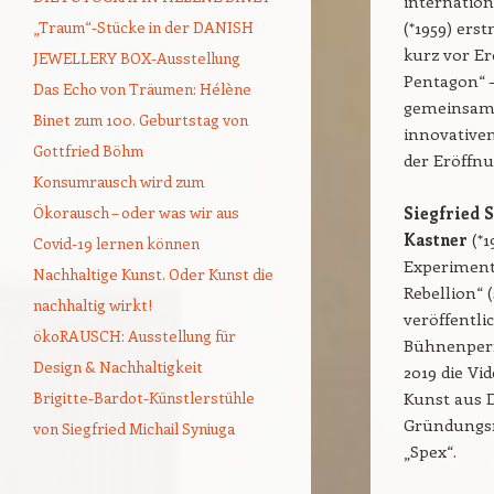
internation
„Traum“-Stücke in der DANISH
(*1959) ers
kurz vor Er
JEWELLERY BOX-Ausstellung
Pentagon“ –
Das Echo von Träumen: Hélène
gemeinsam 
Binet zum 100. Geburtstag von
innovativen
Gottfried Böhm
der Eröffn
Konsumrausch wird zum
Ökorausch – oder was wir aus
Siegfried 
Kastner
(*1
Covid-19 lernen können
Experiment
Nachhaltige Kunst. Oder Kunst die
Rebellion“ 
nachhaltig wirkt!
veröffentlic
ökoRAUSCH: Ausstellung für
Bühnenperfo
Design & Nachhaltigkeit
2019 die Vi
Brigitte-Bardot-Künstlerstühle
Kunst aus 
Gründungsmi
von Siegfried Michail Syniuga
„Spex“.