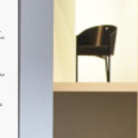
,
ei
für
p.