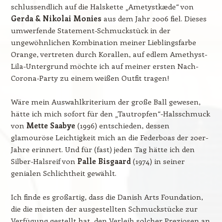
schlussendlich auf die Halskette „Ametystkæde“ von
Gerda & Nikolai Monies
aus dem Jahr 2006 fiel. Dieses
umwerfende Statement-Schmuckstück in der
ungewöhnlichen Kombination meiner Lieblingsfarbe
Orange, vertreten durch Korallen, auf edlem Amethyst-
Lila-Untergrund möchte ich auf meiner ersten Nach-
Corona-Party zu einem weißen Outfit tragen!
Wäre mein Auswahlkriterium der große Ball gewesen,
hätte ich mich sofort für den „Tautropfen“-Halsschmuck
von
Mette Saabye
(1996) entschieden, dessen
glamouröse Leichtigkeit mich an die Federboas der 20er-
Jahre erinnert. Und für (fast) jeden Tag hätte ich den
Silber-Halsreif von
Palle Bisgaard
(1974) in seiner
genialen Schlichtheit gewählt.
Ich finde es großartig, dass die Danish Arts Foundation,
die die meisten der ausgestellten Schmuckstücke zur
Verfügung gestellt hat, den Verleih solcher Preziosen an