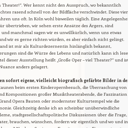
n Theater!“. Wer kennt nicht den Ausspruch, wo bekanntlich
chtes rasend schnell von der Bildfläche verschwindet. Diese vier
hren uns oft. In Köln wohl bisweilen täglich. Eine Angelegenhe
für übertrieben, wir sehen erste Ansätze des Ärgers, sind
s und manchmal sagen wir es unwillkürlich, wenn uns etwas
und wir es gerne richten würden, es aber einfach nicht gelingt.
and ist mir als Kulturdezernentin hinlänglich bekannt,
rungen sind die Würze des Lebens und natürlich kann ich lese
tel dieser Ausstellung heißt „Große Oper – viel Theater?“ und is
Nuance anders gelagert.
 sofort eigene, vielleicht biografisch gefärbte Bilder in de
taunen beim ersten Kinderopernbesuch, die Überraschung von
d Kompositionen großer Musiktheaterabende, die Faszination
Grand Opera Bauten oder modernster Kulturtempel wie die
onie. Gleichzeitig denke ich an scheinbar unüberwindliche
eme, stadtgesellschaftspolitische Diskussionen über die Frage,
ater, brauchen, wünschen, fordern wir eigentlich und wo und in