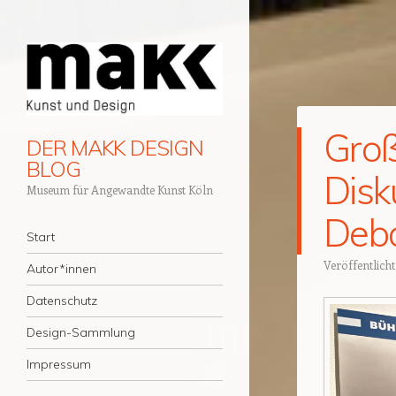
Groß
DER MAKK DESIGN
BLOG
Disk
Museum für Angewandte Kunst Köln
Deba
Navigation
Zum Inhalt springen
Start
Veröffentlich
Autor*innen
Datenschutz
Design-Sammlung
Impressum