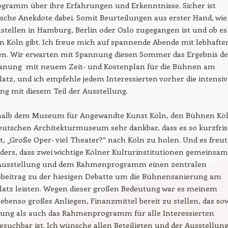
ramm über ihre Erfahrungen und Erkenntnisse. Sicher ist
che Anekdote dabei. Somit Beurteilungen aus erster Hand, wie
stellen in Hamburg, Berlin oder Oslo zugegangen ist und ob es
in Köln gibt. Ich freue mich auf spannende Abende mit lebhafte
en. Wir erwarten mit Spannung diesen Sommer das Ergebnis de
anung mit neuem Zeit- und Kostenplan für die Bühnen am
atz, und ich empfehle jedem Interessierten vorher die intensiv
ng mit diesem Teil der Ausstellung.
shalb dem Museum für Angewandte Kunst Köln, den Bühnen Kö
utschen Architekturmuseum sehr dankbar, dass es so kurzfris
t, „Große Oper- viel Theater?“ nach Köln zu holen. Und es freut
ders, dass zwei wichtige Kölner Kulturinstitutionen gemeinsam
 Ausstellung und dem Rahmenprogramm einen zentralen
sbeitrag zu der hiesigen Debatte um die Bühnensanierung am
latz leisten. Wegen dieser großen Bedeutung war es meinem
 ebenso großes Anliegen, Finanzmittel bereit zu stellen, das so
llung als auch das Rahmenprogramm für alle Interessierten
esuchbar ist. Ich wünsche allen Beteiligten und der Ausstellun