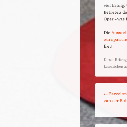
viel Erfolg
Betreten de
Oper – was 
Die
Ausste
europäisch
frei!
Dieser Beitra
Lesezeichen a
Beitragsnavigat
←
Barcelona
van der Ro