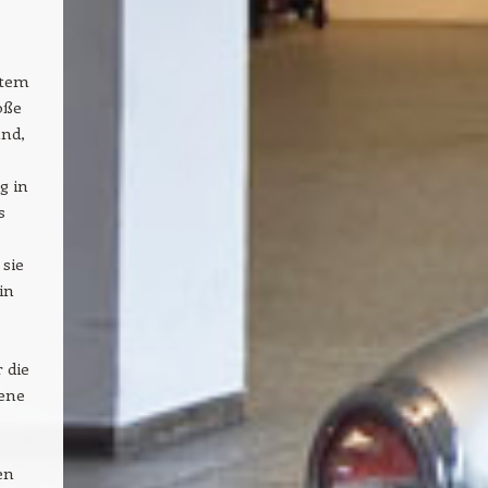
stem
oße
nd,
g in
s
 sie
in
 die
gene
en