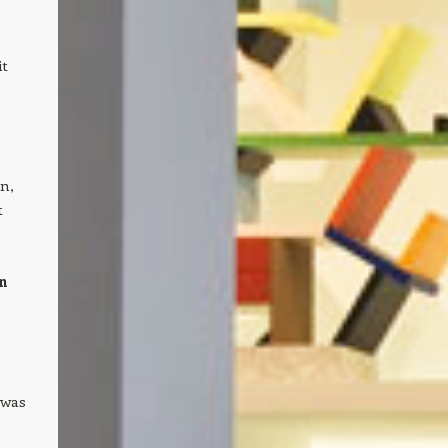
it
n,
t
n
 was