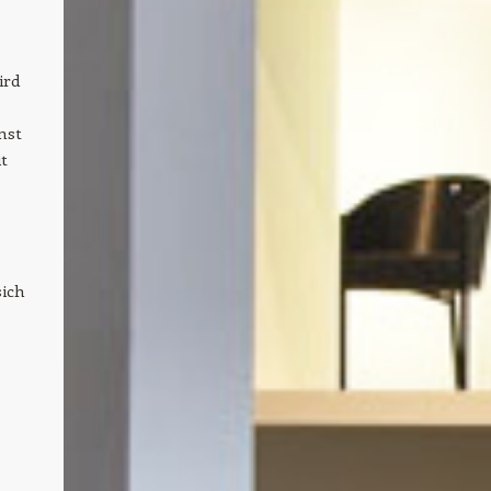
ird
nst
t
sich