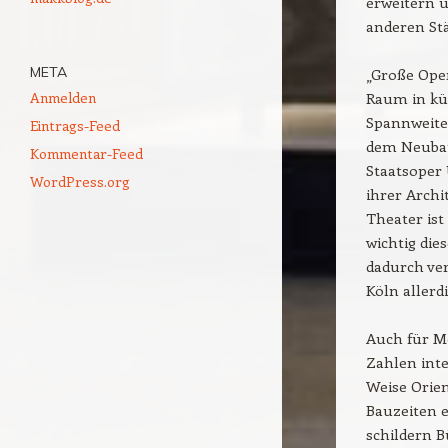
erweitern 
anderen St
META
„Große Oper
Anmelden
Raum in kü
Spannweite
Eintrags-Feed
dem Neubau
Kommentar-Feed
Staatsoper 
WordPress.org
ihrer Archi
Theater ist
wichtig die
dadurch ver
Köln allerd
Auch für Me
Zahlen inte
Weise Orie
Bauzeiten e
schildern 