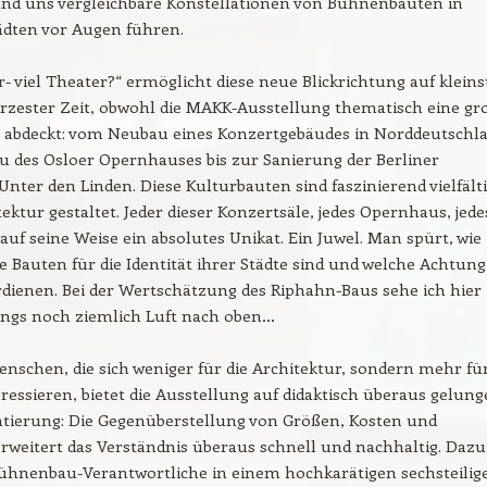
und uns vergleichbare Konstellationen von Bühnenbauten in
ädten vor Augen führen.
- viel Theater?“ ermöglicht diese neue Blickrichtung auf klein
rzester Zeit, obwohl die MAKK-Ausstellung thematisch eine gr
 abdeckt: vom Neubau eines Konzertgebäudes in Norddeutschla
 des Osloer Opernhauses bis zur Sanierung der Berliner
Unter den Linden. Diese Kulturbauten sind faszinierend vielfälti
tektur gestaltet. Jeder dieser Konzertsäle, jedes Opernhaus, jede
 auf seine Weise ein absolutes Unikat. Ein Juwel. Man spürt, wie
se Bauten für die Identität ihrer Städte sind und welche Achtung
dienen. Bei der Wertschätzung des Riphahn-Baus sehe ich hier 
ings noch ziemlich Luft nach oben…
nschen, die sich weniger für die Architektur, sondern mehr für
ressieren, bietet die Ausstellung auf didaktisch überaus gelun
ntierung: Die Gegenüberstellung von Größen, Kosten und
rweitert das Verständnis überaus schnell und nachhaltig. Dazu
Bühnenbau-Verantwortliche in einem hochkarätigen sechsteilig