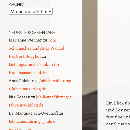
ARCHIV
Archiv
NEUESTE KOMMENTARE
Marianne Werner
zu
Toni
Schumacher und Andy Warhol
Norbert Berghof
zu
Lieblingsstück: Frankfurter
Hochhausschrank F1
Anna Pulcher
zu
Jubiläumsführung:
5 Jahre makkblog.de
Rita Gossen
zu
Jubiläumsführung: 5
Ein Blick ü
Jahre makkblog.de
und Konzert
Dr. Martina Fach-Overhoff
zu
fast übermä
Jubiläumsführung: 5 Jahre
der Situati
makkblog.de