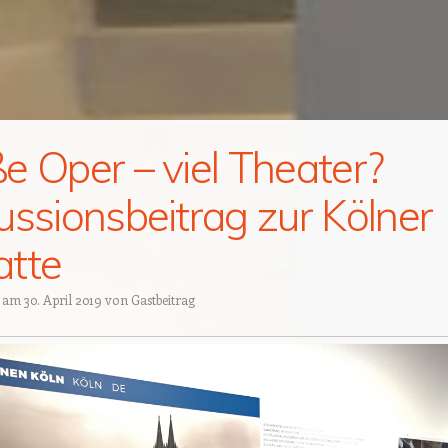
e Oper – viel Theater?
ussionsbeitrag zur Kölner
tte
t am
30. April 2019
von
Gastbeitrag