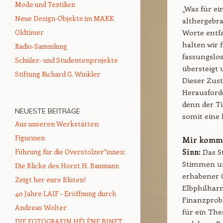
Mode und Textilien
„Was für ei
Neue Design-Objekte im MAKK
althergebra
Oldtimer
Worte entfa
halten wir 
Radio-Sammlung
fassungslo
Schüler- und Studentenprojekte
übersteigt 
Stiftung Richard G. Winkler
Dieser Zust
Herausforde
denn der Ti
NEUESTE BEITRÄGE
somit eine 
Aus unseren Werkstätten:
Figurinen
Mir kommen
Führung für die Overstolzer*innen:
Sinn:
Das S
Stimmen un
Die Blicke des Horst H. Baumann
erhabener 
Zeigt her eure Blüten!
Elbphilharm
40 Jahre LAIF – Eröffnung durch
Finanzprobl
Andreas Wolter
für ein The
DIE FOTOGRAFIN HÉLÈNE BINET