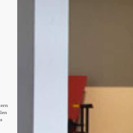
tern
ilen
is