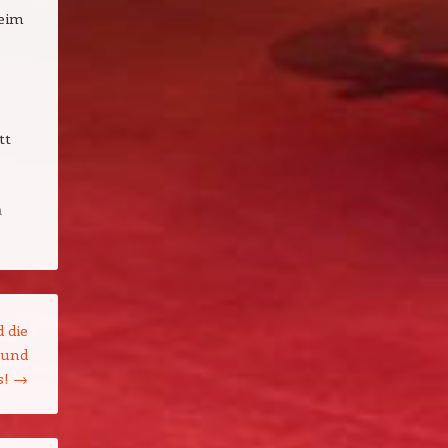
beim
tt
n
 die
 und
s!
→