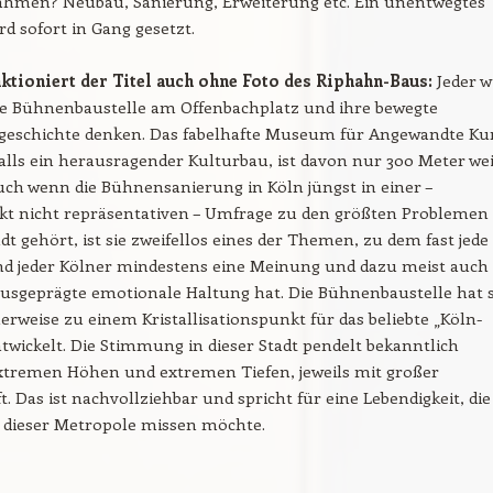
hmen? Neubau, Sanierung, Erweiterung etc. Ein unentwegtes
rd sofort in Gang gesetzt.
nktioniert der Titel auch ohne Foto des Riphahn-Baus:
Jeder w
die Bühnenbaustelle am Offenbachplatz und ihre bewegte
geschichte denken. Das fabelhafte Museum für Angewandte Ku
alls ein herausragender Kulturbau, ist davon nur 300 Meter wei
uch wenn die Bühnensanierung in Köln jüngst in einer –
t nicht repräsentativen – Umfrage zu den größten Problemen
dt gehört, ist sie zweifellos eines der Themen, zu dem fast jede
nd jeder Kölner mindestens eine Meinung und dazu meist auch
ausgeprägte emotionale Haltung hat. Die Bühnenbaustelle hat 
erweise zu einem Kristallisationspunkt für das beliebte „Köln-
twickelt. Die Stimmung in dieser Stadt pendelt bekanntlich
xtremen Höhen und extremen Tiefen, jeweils mit großer
t. Das ist nachvollziehbar und spricht für eine Lebendigkeit, die
 dieser Metropole missen möchte.