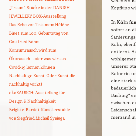
welchem Ra
„Traum“-Stücke in der DANISH
Kopfkino wi
JEWELLERY BOX-Ausstellung
In Köln fu
Das Echo von Träumen: Hélène
sofort an 
Binet zum 100. Geburtstag von
Sanierungs
Gottfried Böhm
Köln, ebenf
Konsumrausch wird zum
entfernt. A
Ökorausch – oder was wir aus
wohlgemerk
unserer Sta
Covid-19 lernen können
Kölnerin u
Nachhaltige Kunst. Oder Kunst die
eine stark 
nachhaltig wirkt!
bedauerlich
ökoRAUSCH: Ausstellung für
Bashing“ en
Design & Nachhaltigkeit
zwischen e
Brigitte-Bardot-Künstlerstühle
Leidenschaf
niemand in
von Siegfried Michail Syniuga