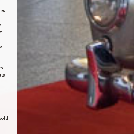
 es
n
r
e
ln
tig
wohl
g