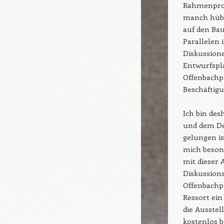
Rahmenprog
manch hübs
auf den Bau
Parallelen 
Diskussion
Entwurfspl
Offenbachpl
Beschäftigu
Ich bin de
und dem De
gelungen is
mich beson
mit dieser
Diskussion
Offenbachp
Ressort ein
die Ausste
kostenlos b