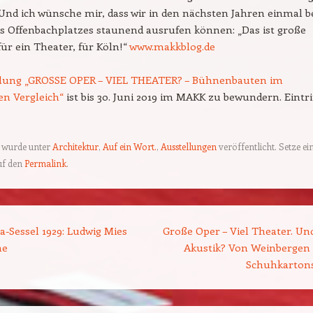
. Und ich wünsche mir, dass wir in den nächsten Jahren einmal 
s Offenbachplatzes staunend ausrufen können: „Das ist große
für ein Theater, für Köln!“
www.makkblog.de
llung „GROSSE OPER – VIEL THEATER? – Bühnenbauten im
en Vergleich“
ist bis 30. Juni 2019 im MAKK zu bewundern. Eintri
g wurde unter
Architektur
,
Auf ein Wort.
,
Ausstellungen
veröffentlicht. Setze ei
uf den
Permalink
.
ion
-Sessel 1929: Ludwig Mies
Große Oper – Viel Theater. Und
he
Akustik? Von Weinbergen
Schuhkarton