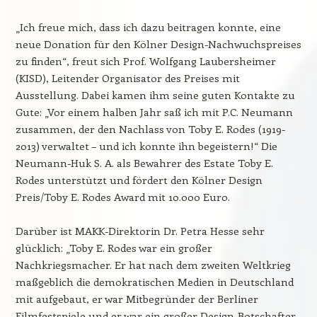
„Ich freue mich, dass ich dazu beitragen konnte, eine
neue Donation für den Kölner Design-Nachwuchspreises
zu finden“, freut sich Prof. Wolfgang Laubersheimer
(KISD), Leitender Organisator des Preises mit
Ausstellung. Dabei kamen ihm seine guten Kontakte zu
Gute: „Vor einem halben Jahr saß ich mit P.C. Neumann
zusammen, der den Nachlass von Toby E. Rodes (1919-
2013) verwaltet – und ich konnte ihn begeistern!“ Die
Neumann-Huk S. A. als Bewahrer des Estate Toby E.
Rodes unterstützt und fördert den Kölner Design
Preis/Toby E. Rodes Award mit 10.000 Euro.
Darüber ist MAKK-Direktorin Dr. Petra Hesse sehr
glücklich: „Toby E. Rodes war ein großer
Nachkriegsmacher. Er hat nach dem zweiten Weltkrieg
maßgeblich die demokratischen Medien in Deutschland
mit aufgebaut, er war Mitbegründer der Berliner
Filmfestspiele und er war ein großer Design-Botschafter.