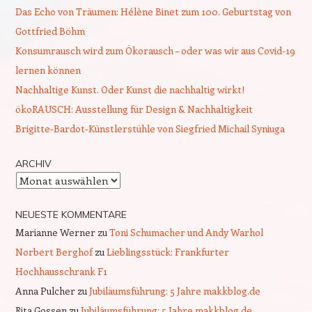
Das Echo von Träumen: Hélène Binet zum 100. Geburtstag von
Gottfried Böhm
Konsumrausch wird zum Ökorausch – oder was wir aus Covid-19
lernen können
Nachhaltige Kunst. Oder Kunst die nachhaltig wirkt!
ökoRAUSCH: Ausstellung für Design & Nachhaltigkeit
Brigitte-Bardot-Künstlerstühle von Siegfried Michail Syniuga
ARCHIV
Archiv
NEUESTE KOMMENTARE
Marianne Werner
zu
Toni Schumacher und Andy Warhol
Norbert Berghof
zu
Lieblingsstück: Frankfurter
Hochhausschrank F1
Anna Pulcher
zu
Jubiläumsführung: 5 Jahre makkblog.de
Rita Gossen
zu
Jubiläumsführung: 5 Jahre makkblog.de