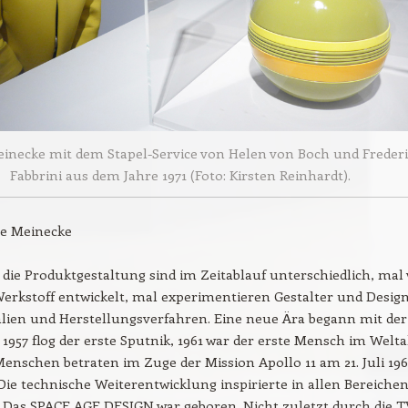
inecke mit dem Stapel-Service von Helen von Boch und Freder
Fabbrini aus dem Jahre 1971 (Foto: Kirsten Reinhardt).
ne Meinecke
 die Produktgestaltung sind im Zeitablauf unterschiedlich, mal 
erkstoff entwickelt, mal experimentieren Gestalter und Desig
lien und Herstellungsverfahren. Eine neue Ära begann mit der
1957 flog der erste Sputnik, 1961 war der erste Mensch im Weltal
Menschen betraten im Zuge der Mission Apollo 11 am 21. Juli 19
ie technische Weiterentwicklung inspirierte in allen Bereichen
 Das SPACE AGE DESIGN war geboren. Nicht zuletzt durch die T