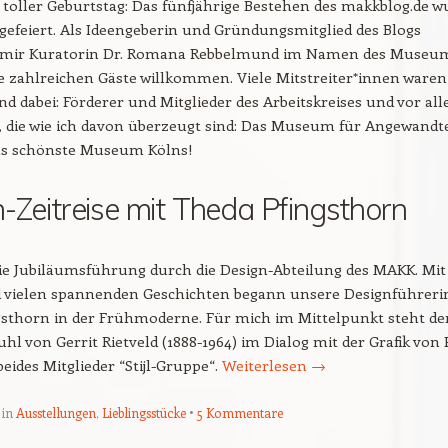
 toller Geburtstag: Das fünfjährige Bestehen des makkblog.de w
efeiert. Als Ideengeberin und Gründungsmitglied des Blogs
e mir Kuratorin Dr. Romana Rebbelmund im Namen des Museu
e zahlreichen Gäste willkommen. Viele Mitstreiter*innen waren
d dabei: Förderer und Mitglieder des Arbeitskreises und vor al
 die wie ich davon überzeugt sind: Das Museum für Angewandt
das schönste Museum Kölns!
-Zeitreise mit Theda Pfingsthorn
ie Jubiläumsführung durch die Design-Abteilung des MAKK. Mit 
 vielen spannenden Geschichten begann unsere Designführeri
gsthorn in der Frühmoderne. Für mich im Mittelpunkt steht de
uhl von Gerrit Rietveld (1888-1964) im Dialog mit der Grafik von 
eides Mitglieder “Stijl-Gruppe“.
Weiterlesen
→
 in
Ausstellungen
,
Lieblingsstücke
5 Kommentare