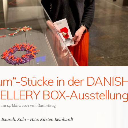
um“-Stücke in der DANIS
ELLERY BOX-Ausstellun
t am
14. März 2021
von
Gastbeitrag
 Bausch, Köln – Foto: Kirsten Reinhardt