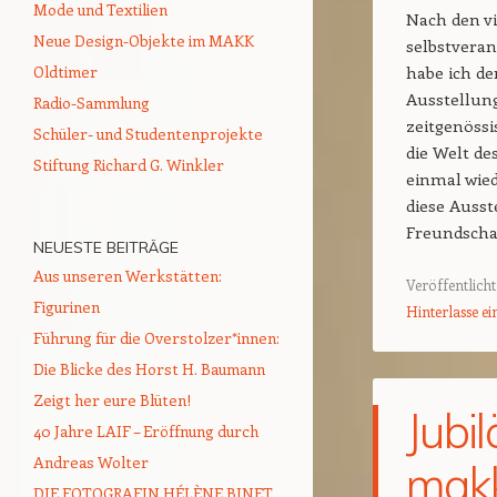
Mode und Textilien
Nach den vi
Neue Design-Objekte im MAKK
selbstveran
habe ich d
Oldtimer
Ausstellun
Radio-Sammlung
zeitgenöss
Schüler- und Studentenprojekte
die Welt d
Stiftung Richard G. Winkler
einmal wie
diese Ausst
Freundschaf
NEUESTE BEITRÄGE
Aus unseren Werkstätten:
Veröffentlicht
Figurinen
Hinterlasse 
Führung für die Overstolzer*innen:
Die Blicke des Horst H. Baumann
Zeigt her eure Blüten!
Jubi
40 Jahre LAIF – Eröffnung durch
Andreas Wolter
makk
DIE FOTOGRAFIN HÉLÈNE BINET