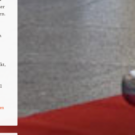
der
rn.
n
kt,
l
nen