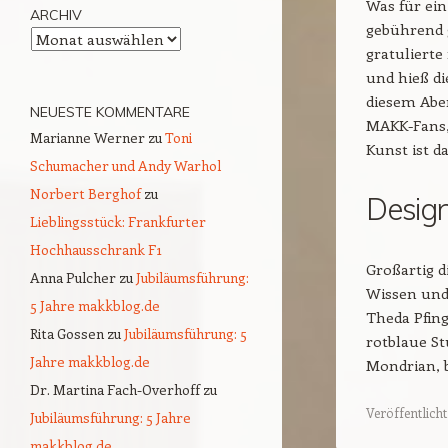
Was für ein
ARCHIV
gebührend g
Archiv
gratuliert
und hieß di
diesem Aben
NEUESTE KOMMENTARE
MAKK-Fans,
Marianne Werner
zu
Toni
Kunst ist 
Schumacher und Andy Warhol
Norbert Berghof
zu
Design
Lieblingsstück: Frankfurter
Hochhausschrank F1
Großartig d
Anna Pulcher
zu
Jubiläumsführung:
Wissen und
5 Jahre makkblog.de
Theda Pfin
Rita Gossen
zu
Jubiläumsführung: 5
rotblaue St
Jahre makkblog.de
Mondrian, b
Dr. Martina Fach-Overhoff
zu
Veröffentlicht
Jubiläumsführung: 5 Jahre
makkblog.de