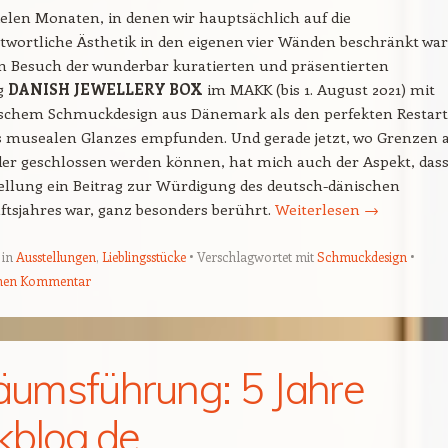
elen Monaten, in denen wir hauptsächlich auf die
twortliche Ästhetik in den eigenen vier Wänden beschränkt war
en Besuch der wunderbar kuratierten und präsentierten
g
DANISH JEWELLERY BOX
im MAKK (bis 1. August 2021) mit
ischem Schmuckdesign aus Dänemark als den perfekten Restart
es musealen Glanzes empfunden. Und gerade jetzt, wo Grenzen 
der geschlossen werden können, hat mich auch der Aspekt, das
ellung ein Beitrag zur Würdigung des deutsch-dänischen
tsjahres war, ganz besonders berührt.
Weiterlesen
→
 in
Ausstellungen
,
Lieblingsstücke
Verschlagwortet mit
Schmuckdesign
einen Kommentar
läumsführung: 5 Jahre
blog.de