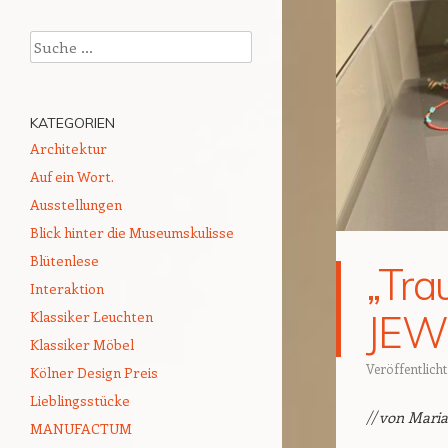
Suchen
KATEGORIEN
Architektur
Auf ein Wort.
Ausstellungen
Blick hinter die Museumskulisse
Blütenlese
„Tra
Interaktion
JEW
Klassiker Leuchten
Klassiker Möbel
Veröffentlich
Kölner Design Preis
Lieblingsstücke
// von Maria
MANUFACTUM