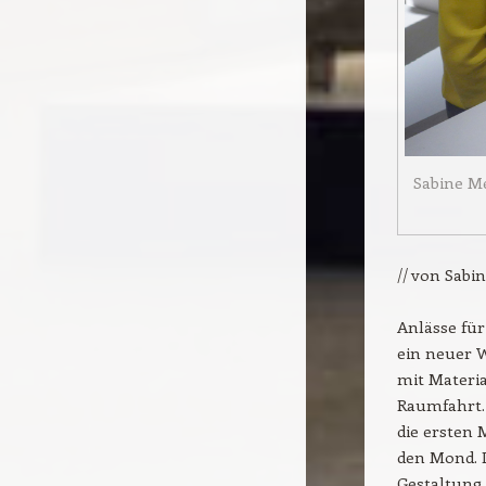
Sabine Me
// von Sabi
Anlässe für
ein neuer W
mit Materia
Raumfahrt. 
die ersten 
den Mond. D
Gestaltung.