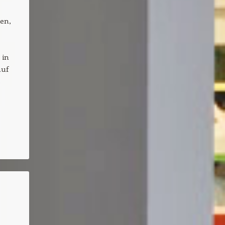
en,
 in
auf
s