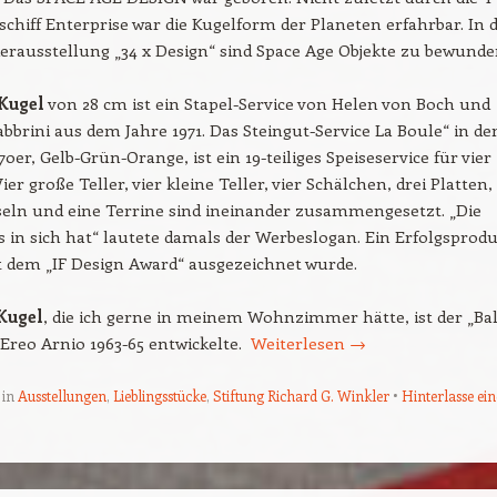
chiff Enterprise war die Kugelform der Planeten erfahrbar. In 
rausstellung „34 x Design“ sind Space Age Objekte zu bewunde
 Kugel
von 28 cm ist ein Stapel-Service von Helen von Boch und
abbrini aus dem Jahre 1971. Das Steingut-Service La Boule“ in de
0er, Gelb-Grün-Orange, ist ein 19-teiliges Speiseservice für vier
er große Teller, vier kleine Teller, vier Schälchen, drei Platten,
seln und eine Terrine sind ineinander zusammengesetzt. „Die
es in sich hat“ lautete damals der Werbeslogan. Ein Erfolgsprodu
t dem „IF Design Award“ ausgezeichnet wurde.
Kugel
, die ich gerne in meinem Wohnzimmer hätte, ist der „Bal
 Ereo Arnio 1963-65 entwickelte.
Weiterlesen
→
 in
Ausstellungen
,
Lieblingsstücke
,
Stiftung Richard G. Winkler
Hinterlasse ei