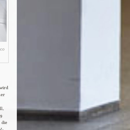
ico
wird
ner
l,
69
 die
V-