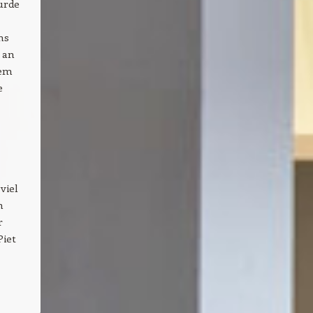
urde
ms
 an
lem
e
viel
n
r
Piet