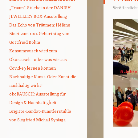
„Traum“-Stücke in der DANISH
Veröffentlich
JEWELLERY BOX-Ausstellung
Das Echo von Träumen: Hélène
Binet zum 100. Geburtstag von
Gottfried Böhm
Konsumrausch wird zum
Ökorausch – oder was wir aus
Covid-19 lernen können
Nachhaltige Kunst. Oder Kunst die
nachhaltig wirkt!
ökoRAUSCH: Ausstellung für
Design & Nachhaltigkeit
Brigitte-Bardot-Künstlerstühle
von Siegfried Michail Syniuga