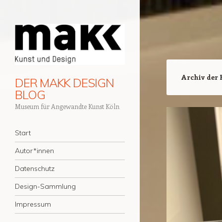
Archiv der 
DER MAKK DESIGN
BLOG
Museum für Angewandte Kunst Köln
Navigation
Zum Inhalt springen
Start
Autor*innen
Datenschutz
Design-Sammlung
Impressum