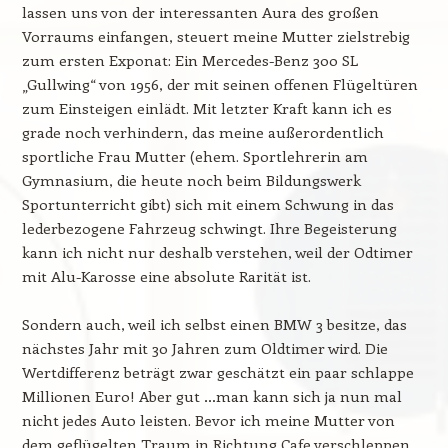
lassen uns von der interessanten Aura des großen
Vorraums einfangen, steuert meine Mutter zielstrebig
zum ersten Exponat: Ein Mercedes-Benz 300 SL
„Gullwing“ von 1956, der mit seinen offenen Flügeltüren
zum Einsteigen einlädt. Mit letzter Kraft kann ich es
grade noch verhindern, das meine außerordentlich
sportliche Frau Mutter (ehem. Sportlehrerin am
Gymnasium, die heute noch beim Bildungswerk
Sportunterricht gibt) sich mit einem Schwung in das
lederbezogene Fahrzeug schwingt. Ihre Begeisterung
kann ich nicht nur deshalb verstehen, weil der Odtimer
mit Alu-Karosse eine absolute Rarität ist.
Sondern auch, weil ich selbst einen BMW 3 besitze, das
nächstes Jahr mit 30 Jahren zum Oldtimer wird. Die
Wertdifferenz beträgt zwar geschätzt ein paar schlappe
Millionen Euro! Aber gut …man kann sich ja nun mal
nicht jedes Auto leisten. Bevor ich meine Mutter von
dem geflügelten Traum in Richtung Cafe verschleppen