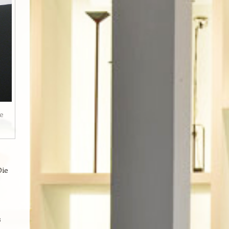
e
Die
s