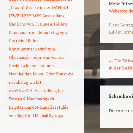
Mehr Infor
„Traum“-Stücke in der DANISH
Webseite d
JEWELLERY BOX-Ausstellung
Das Echo von Träumen: Hélène
Dieser Beitra
auf den
Perma
Binet zum 100. Geburtstag von
Gottfried Böhm
Konsumrausch wird zum
Beitragsnavigat
Ökorausch – oder was wir aus
←
Die Köln
Covid-19 lernen können
in der RADI
Nachhaltige Kunst. Oder Kunst die
nachhaltig wirkt!
ökoRAUSCH: Ausstellung für
Schreibe 
Design & Nachhaltigkeit
Brigitte-Bardot-Künstlerstühle
Du musst
von Siegfried Michail Syniuga