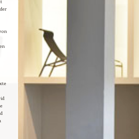
t
nder
 von
den
xte
id
ie
id
n