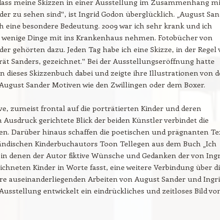
dass meine Skizzen in einer Ausstellung im Zusammenhang mi
er zu sehen sind‟, ist Ingrid Godon überglücklich. „August Sa
h eine besondere Bedeutung. 2009 war ich sehr krank und ich
 wenige Dinge mit ins Krankenhaus nehmen. Fotobücher von
er gehörten dazu. Jeden Tag habe ich eine Skizze, in der Regel
ät Sanders, gezeichnet.‟ Bei der Ausstellungseröffnung hatte
n dieses Skizzenbuch dabei und zeigte ihre Illustrationen von 
August Sander Motiven wie den Zwillingen oder dem Boxer.
ve, zumeist frontal auf die porträtierten Kinder und deren
n Ausdruck gerichtete Blick der beiden Künstler verbindet die
n. Darüber hinaus schaffen die poetischen und prägnanten Te
ländischen Kinderbuchautors Toon Tellegen aus dem Buch „Ich
in denen der Autor fiktive Wünsche und Gedanken der von Ingr
chneten Kinder in Worte fasst, eine weitere Verbindung über d
hre auseinanderliegenden Arbeiten von August Sander und Ingr
Ausstellung entwickelt ein eindrückliches und zeitloses Bild vo