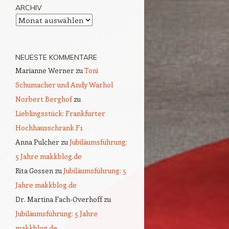
ARCHIV
Archiv
NEUESTE KOMMENTARE
Marianne Werner
zu
Toni
Schumacher und Andy Warhol
Norbert Berghof
zu
Lieblingsstück: Frankfurter
Hochhausschrank F1
Anna Pulcher
zu
Jubiläumsführung:
5 Jahre makkblog.de
Rita Gossen
zu
Jubiläumsführung: 5
Jahre makkblog.de
Dr. Martina Fach-Overhoff
zu
Jubiläumsführung: 5 Jahre
makkblog.de