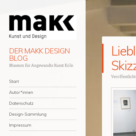
Lieb
DER MAKK DESIGN
BLOG
Skiz
Museum für Angewandte Kunst Köln
Veröffentlich
Navigation
Zum Inhalt springen
Start
Autor*innen
Datenschutz
Design-Sammlung
Impressum