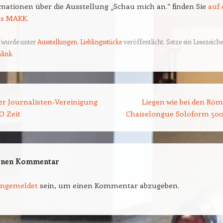
mationen über die Ausstellung „Schau mich an.“ finden Sie
auf 
es MAKK.
g wurde unter
Ausstellungen
,
Lieblingsstücke
veröffentlicht. Setze ein Lesezeich
link
.
ion
er Journalisten-Vereinigung
Liegen wie bei den Röm
O Zeit
Chaiselongue Soloform 50
einen Kommentar
angemeldet
sein, um einen Kommentar abzugeben.