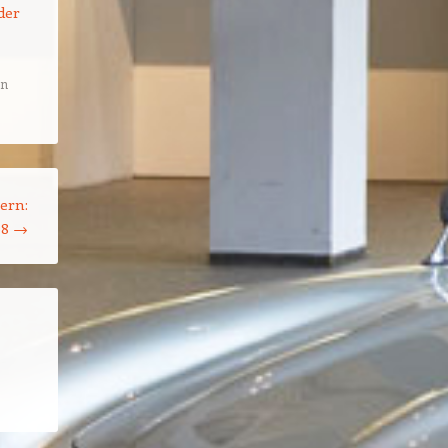
der
en
ern:
08
→