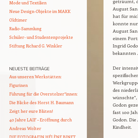
geträumt, 
Mode und Textilien
August Sand
Neue Design-Objekte im MAKK
hat für mic
Oldtimer
konnte nur
Radio-Sammlung
August Sand
Schüler- und Studentenprojekte
einem Portr
Ingrid Godo
Stiftung Richard G. Winkler
bekannten 
Der intensi
NEUESTE BEITRÄGE
spezifische
Aus unseren Werkstätten:
Werkgruppe
Figurinen
des nieder
Führung für die Overstolzer*innen:
wünschte“, 
Die Blicke des Horst H. Baumann
Godon gezei
Zeigt her eure Blüten!
fast 100 Ja
Godon. Die 
40 Jahre LAIF – Eröffnung durch
Kindheit.
Andreas Wolter
DIE FOTOGRAFIN HÉLÈNE BINET