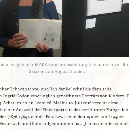
Godon zeigt in der MAKK-Sonderausstellung `Schau mich an.´ ihr
Skizzen von August Sander.
cher `Ich wünschte´ und `Ich denke´ schuf die flämische
in Ingrid Godon eindringlich gezeichnete Porträts von Kindern. 
 `Schau mich an.´ vom 26. Mai bis 10. Juli 2016 vereint diese
it einer Auswahl der Kinderporträts des berühmten Fotografen
er (1876-1964), der die Fotos zwischen den 1910er- und 1940er
Westerwald und Köln aufgenommen hat. „Ich hätte mir niemal