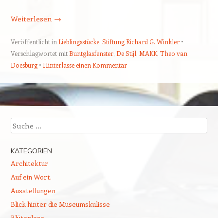
Weiterlesen
→
Veröffentlicht in
Lieblingsstücke
,
Stiftung Richard G. Winkler
Verschlagwortet mit
Buntglasfenster
,
De Stijl
,
MAKK
,
Theo van
Doesburg
Hinterlasse einen Kommentar
Beitragsnavigation
Suchen
KATEGORIEN
Architektur
Auf ein Wort.
Ausstellungen
Blick hinter die Museumskulisse
Blütenlese