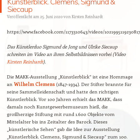
Künstlerblick. Clemens, Sigmund &
Siecaup
Veröffentlicht am
25. Juni 2020
von
Kirsten Reinhardt
https://www.facebook.com/1173310643/videos/1021995119230817
Das Künstlerduo Sigmund de Jong und Ulrike Siecaup
schreiten im Video an ihren Selbstbildnissen vorbei (Video
Kirsten Reinhardt
).
Die MAKK-Ausstellung „Künstlerblick“ ist eine Hommage
an
Wilhelm Clemens
(1847-1934). Der Stifter brannte für
seine Sammelleidenschaft und hatte den richtigen
Künstlerblick. Vor 100 Jahren erhielt das MAKK, dass
damals noch Kunstgewerbemuseum hieß, die
großherzige Stiftung mit rund 1.600 Objekte vom
Mittelalter bis ins Zeitalter des Barock. Dieses
„künstlerische Sehen“ gab die Idee zur Ausstellung
„Künstlerblick. Clemens, Sigmund & Siecaup“ zum 100.