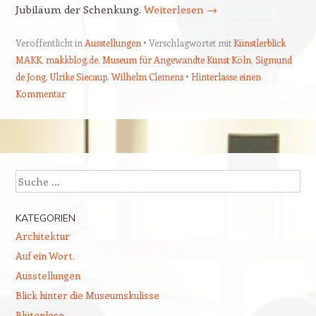
Jubiläum der Schenkung.
Weiterlesen
→
Veröffentlicht in
Ausstellungen
Verschlagwortet mit
Künstlerblick
MAKK
,
makkblog.de
,
Museum für Angewandte Kunst Köln
,
Sigmund
de Jong
,
Ulrike Siecaup
,
Wilhelm Clemens
Hinterlasse einen
Kommentar
Beitragsnavigation
Suchen
KATEGORIEN
Architektur
Auf ein Wort.
Ausstellungen
Blick hinter die Museumskulisse
Blütenlese