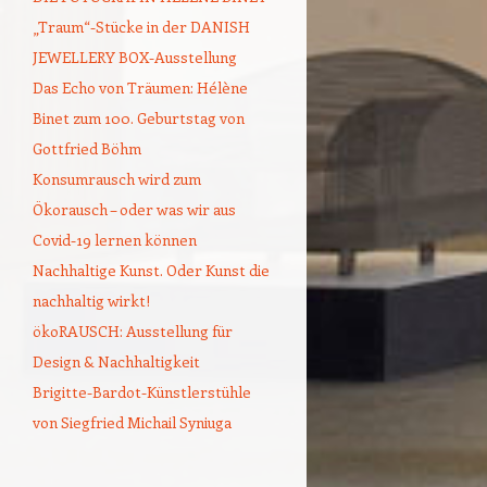
„Traum“-Stücke in der DANISH
JEWELLERY BOX-Ausstellung
Das Echo von Träumen: Hélène
Binet zum 100. Geburtstag von
Gottfried Böhm
Konsumrausch wird zum
Ökorausch – oder was wir aus
Covid-19 lernen können
Nachhaltige Kunst. Oder Kunst die
nachhaltig wirkt!
ökoRAUSCH: Ausstellung für
Design & Nachhaltigkeit
Brigitte-Bardot-Künstlerstühle
von Siegfried Michail Syniuga