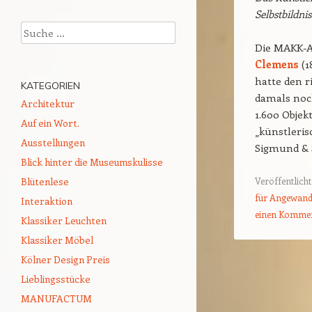
Selbstbildni
Suchen
Die MAKK-A
Clemens
(1
hatte den r
KATEGORIEN
damals noc
Architektur
1.600 Objek
Auf ein Wort.
„künstleris
Ausstellungen
Sigmund & 
Blick hinter die Museumskulisse
Veröffentlicht
Blütenlese
für Angewand
Interaktion
einen Komme
Klassiker Leuchten
Klassiker Möbel
Kölner Design Preis
Beitragsnavigat
Lieblingsstücke
MANUFACTUM