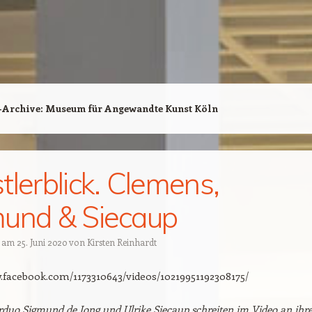
-Archive:
Museum für Angewandte Kunst Köln
tlerblick. Clemens,
und & Siecaup
t am
25. Juni 2020
von
Kirsten Reinhardt
.facebook.com/1173310643/videos/10219951192308175/
rduo Sigmund de Jong und Ulrike Siecaup schreiten im Video an ihr