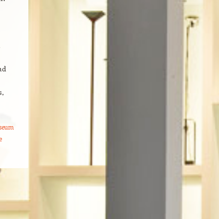
nd
s,
seum
e