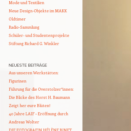
Mode und Textilien
Neue Design-Objekte im MAKK
Oldtimer
Radio-Sammlung
Schüler- und Studentenprojekte
Stiftung Richard G. Winkler
NEUESTE BEITRÄGE
Aus unseren Werkstätten:
Figurinen
Führung für die Overstolzer*innen:
Die Blicke des Horst H. Baumann
Zeigt her eure Blüten!
40 Jahre LAIF – Eröffnung durch
Andreas Wolter
DIE FOTOGRAFIN HÉLÈNE BINET