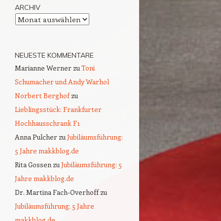
ARCHIV
Archiv
NEUESTE KOMMENTARE
Marianne Werner
zu
Toni
Schumacher und Andy Warhol
Norbert Berghof
zu
Lieblingsstück: Frankfurter
Hochhausschrank F1
Anna Pulcher
zu
Jubiläumsführung:
5 Jahre makkblog.de
Rita Gossen
zu
Jubiläumsführung: 5
Jahre makkblog.de
Dr. Martina Fach-Overhoff
zu
Jubiläumsführung: 5 Jahre
makkblog.de