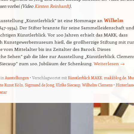
ssen vorbei (Video
Kirsten Reinhardt
).
usstellung „Künstlerblick“ ist eine Hommage an
Wilhelm
847-1934). Der Stifter brannte für seine Sammelleidenschaft und
ichtigen Künstlerblick. Vor 100 Jahren erhielt das MAKK, dass
h Kunstgewerbemuseum hieß, die großherzige Stiftung mit ru
te vom Mittelalter bis ins Zeitalter des Barock. Dieses
che Sehen“ gab die Idee zur Ausstellung „Künstlerblick. Clemen
Siecaup“ zum 100. Jubiläum der Schenkung.
Weiterlesen
→
 in
Ausstellungen
Verschlagwortet mit
Künstlerblick MAKK
,
makkblog.de
,
Mu
te Kunst Köln
,
Sigmund de Jong
,
Ulrike Siecaup
,
Wilhelm Clemens
Hinterlass
ntar
ion