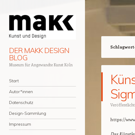
Schlagwort
DER MAKK DESIGN
BLOG
Museum für Angewandte Kunst Köln
Küns
Navigation
Zum Inhalt springen
Start
Sigm
Autor*innen
Datenschutz
Veröffentlich
Design-Sammlung
https://www
Impressum
Das Künstle