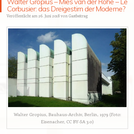
Walter Gropius – Mies van der Rohe – Le
Corbusier: das Dreigestirn der Moderne?
Veröffentlicht am
26. Juni 2018
von
Gastbeitrag
Walter Gropius, Bauhaus-Archiv, Berlin, 1979 (Foto:
Eisenacher, CC BY-SA 3.0)