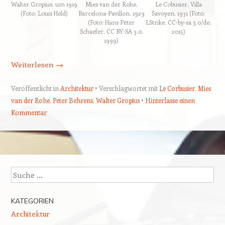
Walter Gropius, um 1919
Mies van der Rohe,
Le Cobusier, Villa
(Foto: Louis Held)
Barcelona-Pavillon, 1929
Savoyen, 1931 (Foto:
(Foto: Hans Peter
LStrike, CC-by-sa 3.0/de,
Schaefer, CC BY-SA 3.0,
2015)
1999)
Weiterlesen
→
Veröffentlicht in
Architektur
Verschlagwortet mit
Le Corbusier
,
Mies
van der Rohe
,
Peter Behrens
,
Walter Gropius
Hinterlasse einen
Kommentar
Beitragsnavigation
Suchen
KATEGORIEN
Architektur