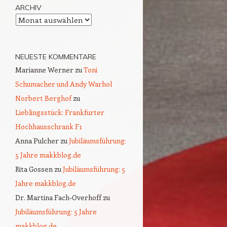
ARCHIV
Archiv
NEUESTE KOMMENTARE
Marianne Werner
zu
Toni
Schumacher und Andy Warhol
Norbert Berghof
zu
Lieblingsstück: Frankfurter
Hochhausschrank F1
Anna Pulcher
zu
Jubiläumsführung:
5 Jahre makkblog.de
Rita Gossen
zu
Jubiläumsführung: 5
Jahre makkblog.de
Dr. Martina Fach-Overhoff
zu
Jubiläumsführung: 5 Jahre
makkblog.de