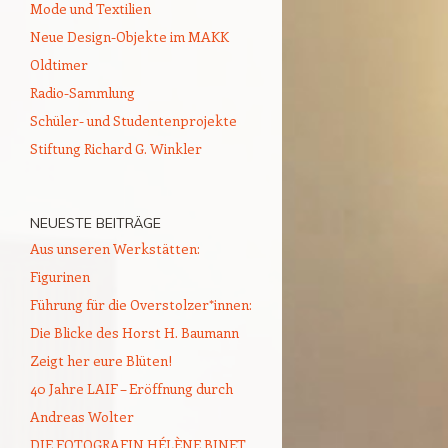
Mode und Textilien
Neue Design-Objekte im MAKK
Oldtimer
Radio-Sammlung
Schüler- und Studentenprojekte
Stiftung Richard G. Winkler
NEUESTE BEITRÄGE
Aus unseren Werkstätten:
Figurinen
Führung für die Overstolzer*innen:
Die Blicke des Horst H. Baumann
Zeigt her eure Blüten!
40 Jahre LAIF – Eröffnung durch
Andreas Wolter
DIE FOTOGRAFIN HÉLÈNE BINET