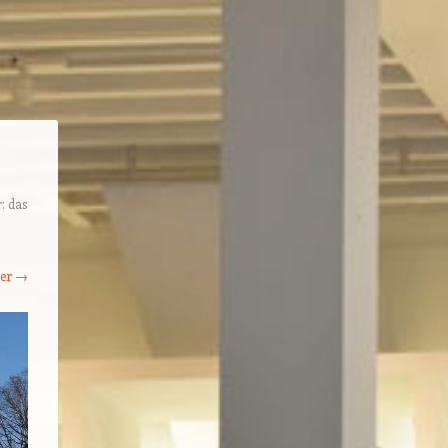
: das
ter →