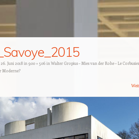
a_Savoye_2015
t
26. Juni 2018
in
900 × 506
in
Walter Gropius – Mies van der Rohe – Le Corbusier
er Moderne?
Wei