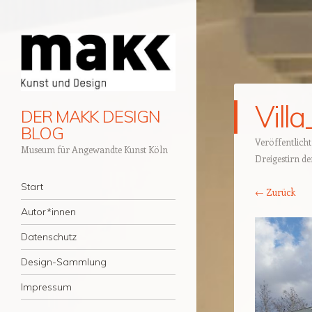
Vill
DER MAKK DESIGN
BLOG
Veröffentlich
Museum für Angewandte Kunst Köln
Dreigestirn d
Navigation
Zum Inhalt springen
Start
← Zurück
Autor*innen
Datenschutz
Design-Sammlung
Impressum