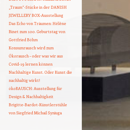
„Traum“-Stücke in der DANISH
JEWELLERY BOX-Ausstellung
Das Echo von Träumen: Hélène
Binet zum 100. Geburtstag von
Gottfried Böhm
Konsumrausch wird zum
Ökorausch – oder was wir aus
Covid-19 lernen können
Nachhaltige Kunst. Oder Kunst die
nachhaltig wirkt!
ökoRAUSCH: Ausstellung für
Design & Nachhaltigkeit
Brigitte-Bardot-Künstlerstühle
von Siegfried Michail Syniuga