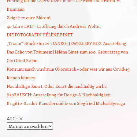
Führung für die Overstolzer*innen: Die Blicke des Horst H.
Baumann
Zeigt her eure Blüten!
40 Jahre LAIF – Eröffnung durch Andreas Wolter
DIE FOTOGRAFIN HÉLÈNE BINET
„Traum“-Stücke in der DANISH JEWELLERY BOX-Ausstellung
Das Echo von Träumen: Hélène Binet zum 100. Geburtstag von
Gottfried Böhm
Konsumrausch wird zum Ökorausch – oder was wir aus Covid-19
lernen können
Nachhaltige Kunst. Oder Kunst die nachhaltig wirkt!
ökoRAUSCH: Ausstellung für Design & Nachhaltigkeit
Brigitte-Bardot-Künstlerstühle von Siegfried Michail Syniuga
ARCHIV
Archiv