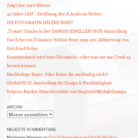
Zeigt her eure Blüten!
40 Jahre LAIF – Eröffnung durch Andreas Wolter
DIE FOTOGRAFIN HÉLÈNE BINET
„Traum“-Stücke in der DANISH JEWELLERY BOX-Ausstellung
Das Echo von Träumen: Hélène Binet zum 100. Geburtstag von
Gottfried Böhm
Konsumrausch wird zum Ökorausch – oder was wir aus Covid-19
lernen können
Nachhaltige Kunst. Oder Kunst die nachhaltig wirkt!
ökoRAUSCH: Ausstellung für Design & Nachhaltigkeit
Brigitte-Bardot-Künstlerstühle von Siegfried Michail Syniuga
ARCHIV
Archiv
NEUESTE KOMMENTARE
Marianne Werner
zu
Toni Schumacher und Andy Warhol