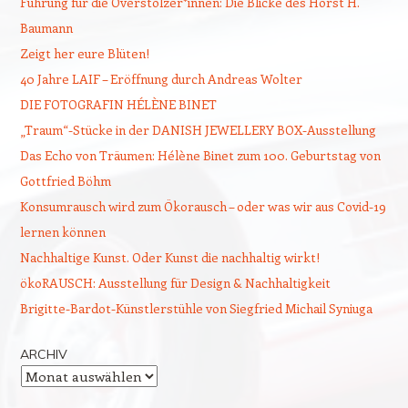
Führung für die Overstolzer*innen: Die Blicke des Horst H.
Baumann
Zeigt her eure Blüten!
40 Jahre LAIF – Eröffnung durch Andreas Wolter
DIE FOTOGRAFIN HÉLÈNE BINET
„Traum“-Stücke in der DANISH JEWELLERY BOX-Ausstellung
Das Echo von Träumen: Hélène Binet zum 100. Geburtstag von
Gottfried Böhm
Konsumrausch wird zum Ökorausch – oder was wir aus Covid-19
lernen können
Nachhaltige Kunst. Oder Kunst die nachhaltig wirkt!
ökoRAUSCH: Ausstellung für Design & Nachhaltigkeit
Brigitte-Bardot-Künstlerstühle von Siegfried Michail Syniuga
ARCHIV
Archiv