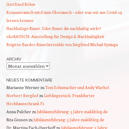
Gottfried Böhm
Konsumrausch wird zum Ökorausch – oder was wir aus Covid-19
lernen können
Nachhaltige Kunst. Oder Kunst die nachhaltig wirkt!
ökoRAUSCH: Ausstellung für Design & Nachhaltigkeit
Brigitte-Bardot-Künstlerstühle von Siegfried Michail Syniuga
ARCHIV
Archiv
NEUESTE KOMMENTARE
Marianne Werner
zu
Toni Schumacher und Andy Warhol
Norbert Berghof
zu
Lieblingsstück: Frankfurter
Hochhausschrank F1
Anna Pulcher
zu
Jubiläumsführung: 5 Jahre makkblog.de
Rita Gossen
zu
Jubiläumsführung: 5 Jahre makkblog.de
Dr. Martina Fach-Overhoff
zu
Jubiläumsführung: 5 Jahre