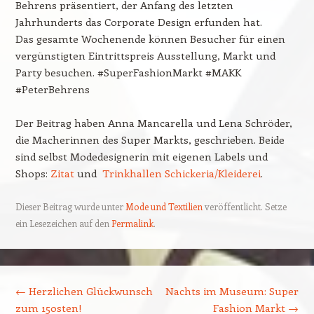
Behrens präsentiert, der Anfang des letzten
Jahrhunderts das Corporate Design erfunden hat.
Das gesamte Wochenende können Besucher für einen
vergünstigten Eintrittspreis Ausstellung, Markt und
Party besuchen. #SuperFashionMarkt #MAKK
#PeterBehrens
Der Beitrag haben Anna Mancarella und Lena Schröder,
die Macherinnen des Super Markts, geschrieben. Beide
sind selbst Modedesignerin mit eigenen Labels und
Shops:
Zitat
und
Trinkhallen Schickeria/Kleiderei
.
Dieser Beitrag wurde unter
Mode und Textilien
veröffentlicht. Setze
ein Lesezeichen auf den
Permalink
.
Beitragsnavigation
←
Herzlichen Glückwunsch
Nachts im Museum: Super
zum 150sten!
Fashion Markt
→