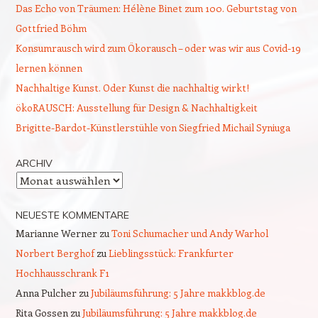
Das Echo von Träumen: Hélène Binet zum 100. Geburtstag von
Gottfried Böhm
Konsumrausch wird zum Ökorausch – oder was wir aus Covid-19
lernen können
Nachhaltige Kunst. Oder Kunst die nachhaltig wirkt!
ökoRAUSCH: Ausstellung für Design & Nachhaltigkeit
Brigitte-Bardot-Künstlerstühle von Siegfried Michail Syniuga
ARCHIV
Archiv
NEUESTE KOMMENTARE
Marianne Werner
zu
Toni Schumacher und Andy Warhol
Norbert Berghof
zu
Lieblingsstück: Frankfurter
Hochhausschrank F1
Anna Pulcher
zu
Jubiläumsführung: 5 Jahre makkblog.de
Rita Gossen
zu
Jubiläumsführung: 5 Jahre makkblog.de