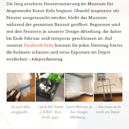
Die lang ersehnte Fenstersanierung im Museum für
Angewandte Kunst Köln beginnt. Obwohl insgesamt 267
Fenster ausgetauscht werden, bleibt das Museum
während der gesamten Bauzeit geöffnet. Begonnen wird
mit den Fenstern in unserer Design-Abteilung, die daher
bis Ende Februar 2018 temporär geschlossen ist. Auf
unserer
Facebook-Seite
können Sie jeden Dienstag hinter
die Kulissen schauen und neue Exponate im Depot
entdecken – #depotdienstag.
Es wird alles
…auch der Sessel
Leere Bühnen in
…das muss auch
eingepackt …
„2 R Not“, Ron
der Design-
noch ins Depot.
Arad, 1992
Abteilung …