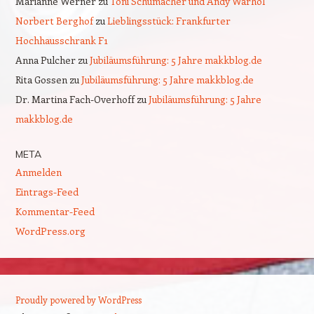
Marianne Werner
zu
Toni Schumacher und Andy Warhol
Norbert Berghof
zu
Lieblingsstück: Frankfurter
Hochhausschrank F1
Anna Pulcher
zu
Jubiläumsführung: 5 Jahre makkblog.de
Rita Gossen
zu
Jubiläumsführung: 5 Jahre makkblog.de
Dr. Martina Fach-Overhoff
zu
Jubiläumsführung: 5 Jahre
makkblog.de
META
Anmelden
Eintrags-Feed
Kommentar-Feed
WordPress.org
Proudly powered by WordPress