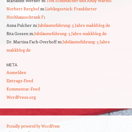
Marianne Werner
zu
Toni Schumacher und Andy Warhol
Norbert Berghof
zu
Lieblingsstück: Frankfurter
Hochhausschrank F1
Anna Pulcher
zu
Jubiläumsführung: 5 Jahre makkblog.de
Rita Gossen
zu
Jubiläumsführung: 5 Jahre makkblog.de
Dr. Martina Fach-Overhoff
zu
Jubiläumsführung: 5 Jahre
makkblog.de
META
Anmelden
Eintrags-Feed
Kommentar-Feed
WordPress.org
Proudly powered by WordPress