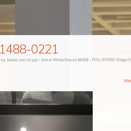
1488-0221
t
29. Januar 2017
in
399 × 600
in
Werkschau im MAKK – FULL HOUSE: Design b
Wei