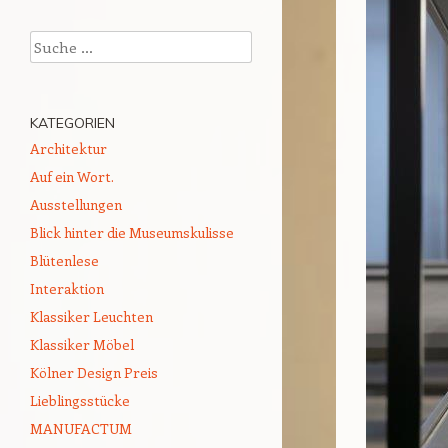
Suchen
KATEGORIEN
Architektur
Auf ein Wort.
Ausstellungen
Blick hinter die Museumskulisse
Blütenlese
Interaktion
Klassiker Leuchten
Klassiker Möbel
Kölner Design Preis
Lieblingsstücke
MANUFACTUM