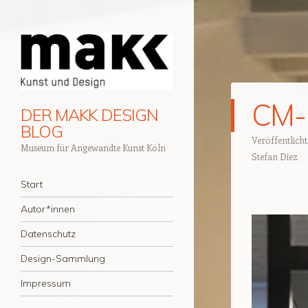
CM-
DER MAKK DESIGN
BLOG
Veröffentlich
Museum für Angewandte Kunst Köln
Stefan Diez
Navigation
Zum Inhalt springen
Start
Autor*innen
Datenschutz
Design-Sammlung
Impressum