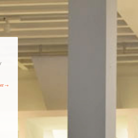
y
ter →