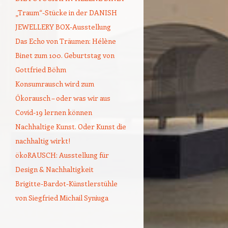
„Traum“-Stücke in der DANISH
JEWELLERY BOX-Ausstellung
Das Echo von Träumen: Hélène
Binet zum 100. Geburtstag von
Gottfried Böhm
Konsumrausch wird zum
Ökorausch – oder was wir aus
Covid-19 lernen können
Nachhaltige Kunst. Oder Kunst die
nachhaltig wirkt!
ökoRAUSCH: Ausstellung für
Design & Nachhaltigkeit
Brigitte-Bardot-Künstlerstühle
von Siegfried Michail Syniuga