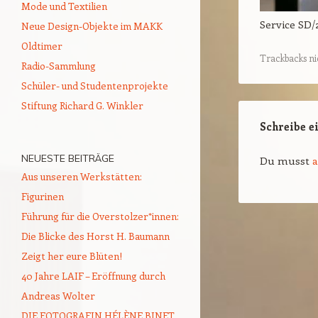
Mode und Textilien
Service SD/
Neue Design-Objekte im MAKK
Oldtimer
Trackbacks ni
Radio-Sammlung
Schüler- und Studentenprojekte
Stiftung Richard G. Winkler
Schreibe 
NEUESTE BEITRÄGE
Du musst
Aus unseren Werkstätten:
Figurinen
Führung für die Overstolzer*innen:
Die Blicke des Horst H. Baumann
Zeigt her eure Blüten!
40 Jahre LAIF – Eröffnung durch
Andreas Wolter
DIE FOTOGRAFIN HÉLÈNE BINET