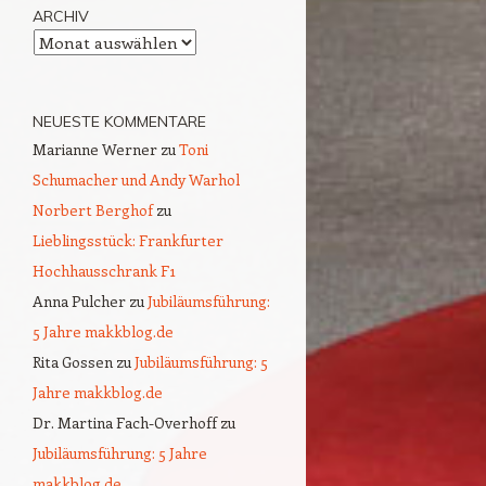
ARCHIV
Archiv
NEUESTE KOMMENTARE
Marianne Werner
zu
Toni
Schumacher und Andy Warhol
Norbert Berghof
zu
Lieblingsstück: Frankfurter
Hochhausschrank F1
Anna Pulcher
zu
Jubiläumsführung:
5 Jahre makkblog.de
Rita Gossen
zu
Jubiläumsführung: 5
Jahre makkblog.de
Dr. Martina Fach-Overhoff
zu
Jubiläumsführung: 5 Jahre
makkblog.de