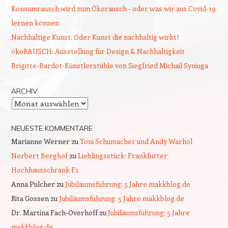
Konsumrausch wird zum Ökorausch – oder was wir aus Covid-19
lernen können
Nachhaltige Kunst. Oder Kunst die nachhaltig wirkt!
ökoRAUSCH: Ausstellung für Design & Nachhaltigkeit
Brigitte-Bardot-Künstlerstühle von Siegfried Michail Syniuga
ARCHIV
Archiv
NEUESTE KOMMENTARE
Marianne Werner
zu
Toni Schumacher und Andy Warhol
Norbert Berghof
zu
Lieblingsstück: Frankfurter
Hochhausschrank F1
Anna Pulcher
zu
Jubiläumsführung: 5 Jahre makkblog.de
Rita Gossen
zu
Jubiläumsführung: 5 Jahre makkblog.de
Dr. Martina Fach-Overhoff
zu
Jubiläumsführung: 5 Jahre
makkblog.de