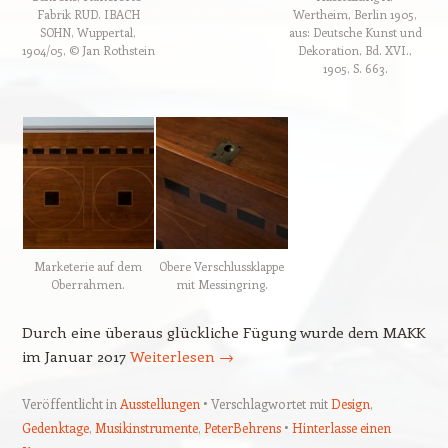
Fabrik RUD. IBACH
Wertheim, Berlin 1905,
SOHN, Wuppertal,
aus: Deutsche Kunst und
1904/05, © Jan Rothstein
Dekoration, Bd. XVI.,
1905, S. 663.
Marketerie auf dem
Obere Verschlussklappe
Oberrahmen.
mit Messingring.
Durch eine überaus glückliche Fügung wurde dem MAKK
im Januar 2017
Weiterlesen
→
Veröffentlicht in
Ausstellungen
Verschlagwortet mit
Design
,
Gedenktage
,
Musikinstrumente
,
PeterBehrens
Hinterlasse einen