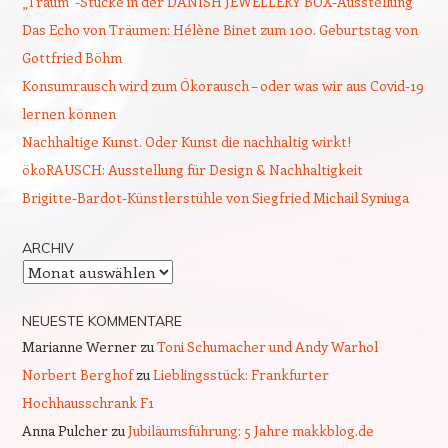
„Traum“-Stücke in der DANISH JEWELLERY BOX-Ausstellung
Das Echo von Träumen: Hélène Binet zum 100. Geburtstag von
Gottfried Böhm
Konsumrausch wird zum Ökorausch – oder was wir aus Covid-19
lernen können
Nachhaltige Kunst. Oder Kunst die nachhaltig wirkt!
ökoRAUSCH: Ausstellung für Design & Nachhaltigkeit
Brigitte-Bardot-Künstlerstühle von Siegfried Michail Syniuga
ARCHIV
Archiv
NEUESTE KOMMENTARE
Marianne Werner
zu
Toni Schumacher und Andy Warhol
Norbert Berghof
zu
Lieblingsstück: Frankfurter
Hochhausschrank F1
Anna Pulcher
zu
Jubiläumsführung: 5 Jahre makkblog.de