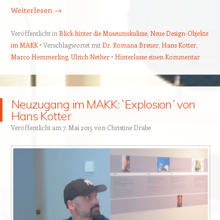
Weiterlesen
→
Veröffentlicht in
Blick hinter die Museumskulisse
,
Neue Design-Objekte
im MAKK
Verschlagwortet mit
Dr. Romana Breuer
,
Hans Kotter
,
Marco Hemmerling
,
Ulrich Nether
Hinterlasse einen Kommentar
Neuzugang im MAKK: `Explosion´ von
Hans Kotter
Veröffentlicht am
7. Mai 2015
von
Christine Drabe