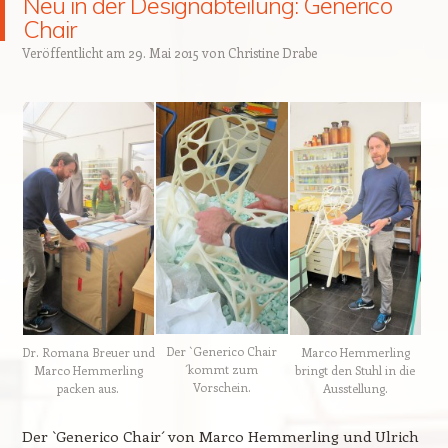
Neu in der Designabteilung: Generico
Chair
Veröffentlicht am
29. Mai 2015
von
Christine Drabe
Der `Generico Chair
Dr. Romana Breuer und
Marco Hemmerling
´kommt zum
Marco Hemmerling
bringt den Stuhl in die
Vorschein.
packen aus.
Ausstellung.
Der `Generico Chair´ von Marco Hemmerling und Ulrich