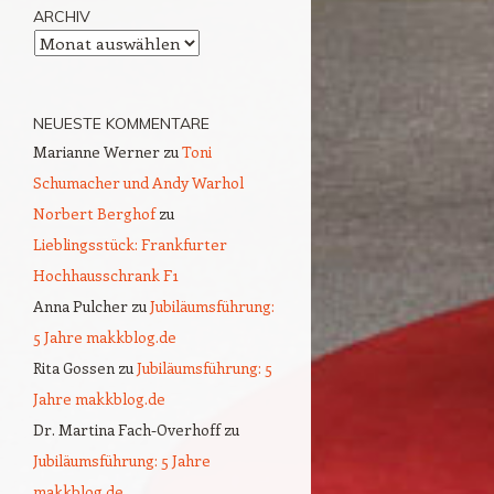
ARCHIV
Archiv
NEUESTE KOMMENTARE
Marianne Werner
zu
Toni
Schumacher und Andy Warhol
Norbert Berghof
zu
Lieblingsstück: Frankfurter
Hochhausschrank F1
Anna Pulcher
zu
Jubiläumsführung:
5 Jahre makkblog.de
Rita Gossen
zu
Jubiläumsführung: 5
Jahre makkblog.de
Dr. Martina Fach-Overhoff
zu
Jubiläumsführung: 5 Jahre
makkblog.de