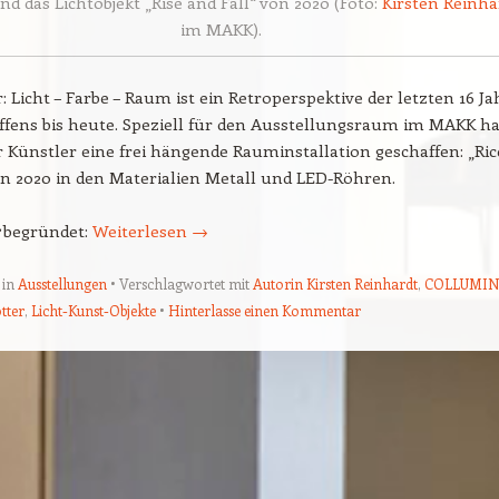
d das Lichtobjekt „Rise and Fall“ von 2020 (Foto:
Kirsten Reinha
im MAKK).
: Licht – Farbe – Raum ist ein Retroperspektive der letzten 16 Ja
ffens bis heute. Speziell für den Ausstellungsraum im MAKK ha
r Künstler eine frei hängende Rauminstallation geschaffen: „Ric
on 2020 in den Materialien Metall und LED-Röhren.
begründet:
Weiterlesen
→
 in
Ausstellungen
Verschlagwortet mit
Autorin Kirsten Reinhardt
,
COLLUMI
tter
,
Licht-Kunst-Objekte
Hinterlasse einen Kommentar
ion