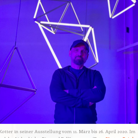
otter in seiner Ausstellung vom 11. März bis 26. April 2020. Im