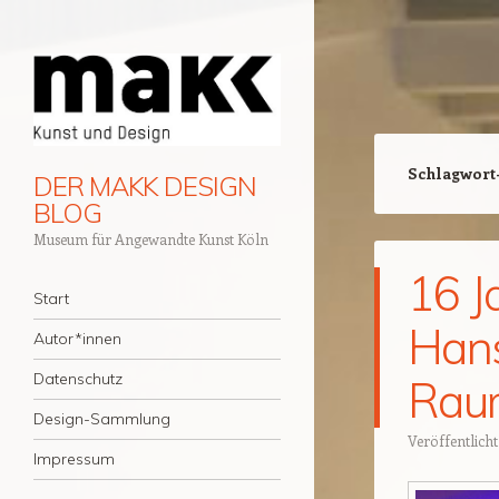
Schlagwort
DER MAKK DESIGN
BLOG
Museum für Angewandte Kunst Köln
16 J
Navigation
Zum Inhalt springen
Start
Hans
Autor*innen
Datenschutz
Rau
Design-Sammlung
Veröffentlich
Impressum