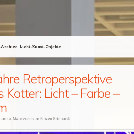
-Archive:
Licht-Kunst-Objekte
ahre Retroperspektive
 Kotter: Licht – Farbe –
m
t am
10. März 2020
von
Kirsten Reinhardt