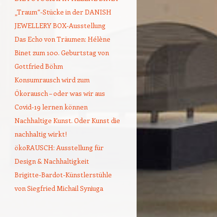
„Traum“-Stücke in der DANISH
JEWELLERY BOX-Ausstellung
Das Echo von Träumen: Hélène
Binet zum 100. Geburtstag von
Gottfried Böhm
Konsumrausch wird zum
Ökorausch – oder was wir aus
Covid-19 lernen können
Nachhaltige Kunst. Oder Kunst die
nachhaltig wirkt!
ökoRAUSCH: Ausstellung für
Design & Nachhaltigkeit
Brigitte-Bardot-Künstlerstühle
von Siegfried Michail Syniuga