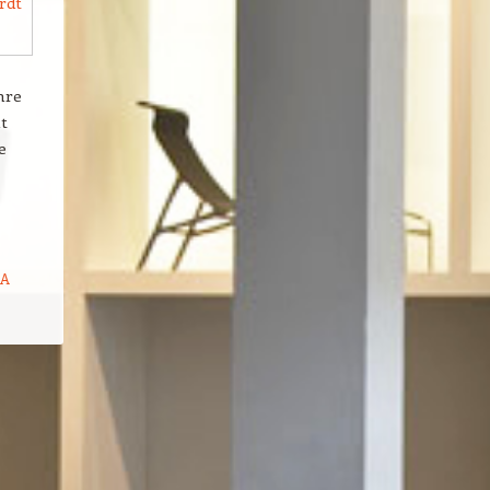
rdt
hre
t
e
NA