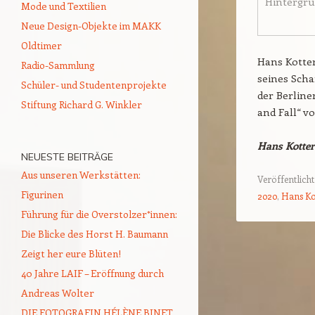
Hintergrun
Mode und Textilien
Neue Design-Objekte im MAKK
Oldtimer
Hans Kotter
Radio-Sammlung
seines Scha
Schüler- und Studentenprojekte
der Berline
Stiftung Richard G. Winkler
and Fall“ v
Hans Kotter
NEUESTE BEITRÄGE
Aus unseren Werkstätten:
Veröffentlicht
Figurinen
2020
,
Hans Ko
Führung für die Overstolzer*innen:
Die Blicke des Horst H. Baumann
Beitragsnavigat
Zeigt her eure Blüten!
40 Jahre LAIF – Eröffnung durch
Andreas Wolter
DIE FOTOGRAFIN HÉLÈNE BINET