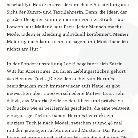
beschäftigt. Heute interessiert mich die Ausstellung aus
Sicht der Kunst- und Textillehrerin. Denn: die Ideen der
großen Designer kommen immer von der Straße – aus
London, aus Mailand, aus Paris. Jeder Mensch macht
Mode, indem er Kleidung individuell kombiniert. Meiner
Meinung nach kann niemand sagen, mit Mode habe ich
nichts am Hut!“
In der Sonderausstellung Look! begeistert sich Katrin
Witt für Accessoires. Zu ihren Lieblingsstücken gehört
das Hermès Tuch. „Die Seidentücher von Hermès
beeindrucken mich immer wieder aufs Neue, es gibt
inzwischen über 1.000 verschiedene Motive. Es ist sehr
diffizil, das Material Seide so detailliert und präzise zu
bedrucken wie es bei Hermès geschieht, die eine weltweit
einzigartige Technik haben. Hermès bedruckt ein
einziges Tuch je nach Modell zwischen 25 und 46 mal
mit den jeweiligen Farbtönen und Mustern. Das Know-
how wird immer noch erfolgreich geheim gehalten. Die