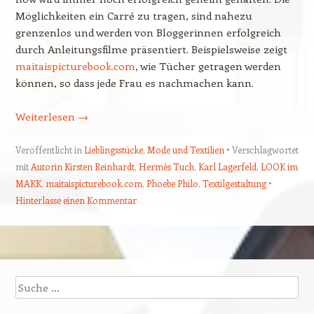
Möglichkeiten ein Carré zu tragen, sind nahezu
grenzenlos und werden von Bloggerinnen erfolgreich
durch Anleitungsfilme präsentiert. Beispielsweise zeigt
maitaispicturebook.com
, wie Tücher getragen werden
können, so dass jede Frau es nachmachen kann.
Weiterlesen
→
Veröffentlicht in
Lieblingsstücke
,
Mode und Textilien
Verschlagwortet
mit
Autorin Kirsten Reinhardt
,
Hermès Tuch
,
Karl Lagerfeld
,
LOOK im
MAKK
,
maitaispicturebook.com
,
Phoebe Philo
,
Textilgestaltung
Hinterlasse einen Kommentar
Beitragsnavigation
Suchen