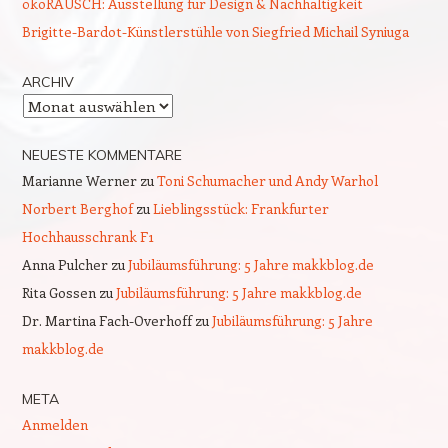
ökoRAUSCH: Ausstellung für Design & Nachhaltigkeit
Brigitte-Bardot-Künstlerstühle von Siegfried Michail Syniuga
ARCHIV
Archiv
NEUESTE KOMMENTARE
Marianne Werner
zu
Toni Schumacher und Andy Warhol
Norbert Berghof
zu
Lieblingsstück: Frankfurter
Hochhausschrank F1
Anna Pulcher
zu
Jubiläumsführung: 5 Jahre makkblog.de
Rita Gossen
zu
Jubiläumsführung: 5 Jahre makkblog.de
Dr. Martina Fach-Overhoff
zu
Jubiläumsführung: 5 Jahre
makkblog.de
META
Anmelden