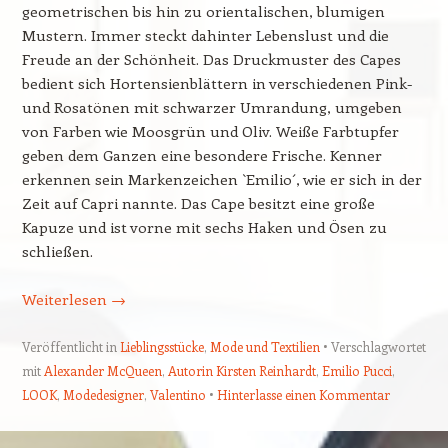
geometrischen bis hin zu orientalischen, blumigen
Mustern. Immer steckt dahinter Lebenslust und die
Freude an der Schönheit. Das Druckmuster des Capes
bedient sich Hortensienblättern in verschiedenen Pink-
und Rosatönen mit schwarzer Umrandung, umgeben
von Farben wie Moosgrün und Oliv. Weiße Farbtupfer
geben dem Ganzen eine besondere Frische. Kenner
erkennen sein Markenzeichen `Emilio´, wie er sich in der
Zeit auf Capri nannte. Das Cape besitzt eine große
Kapuze und ist vorne mit sechs Haken und Ösen zu
schließen.
Weiterlesen
→
Veröffentlicht in
Lieblingsstücke
,
Mode und Textilien
Verschlagwortet
mit
Alexander McQueen
,
Autorin Kirsten Reinhardt
,
Emilio Pucci
,
LOOK
,
Modedesigner
,
Valentino
Hinterlasse einen Kommentar