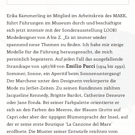
Erika Kämmerling ist Mitglied im Arbeitskreis des MAKK,
führt Führungen im Museum durch und beschäftigte
sich jetzt intensiv mit der Sonderausstellung LOOK!
Modedesigner von A bis Z. „Es ist immer wieder
spannend neue Themen zu finden. Ich habe mir einige
Modelle für die Führung herausgesucht, die mich
persönlich begeistern. Auf jeden Fall das ausgefallende
Strandcape von 1967/68 von
Emilio Pucci
(1914 bis 1992).
Sommer, Sonne, ein Aperitif beim Sonnenuntergang!
Der Marchese unter den Designern verkörperte die
Mode zu JetSet-Zeiten. Zu seinen Kundinnen zählten
Jacqueline Kennedy, Brigitte Bardot, Catherine Deneuve
oder Jane Fonda. Bei seiner Farbpalette orientierte er
sich an den Farben des Meeres, der Blauen Grotte auf
Capri oder aber der üppigen Blumenpracht der Insel, auf
der er seine erste Boutique `La Canzone del Mare´
eröffnete. Die Muster seiner Entwürfe reichten vom