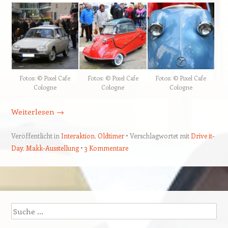
Fotos: © Pixel Cafe
Fotos: © Pixel Cafe
Fotos: © Pixel Cafe
Cologne
Cologne
Cologne
Weiterlesen
→
Veröffentlicht in
Interaktion
,
Oldtimer
Verschlagwortet mit
Drive it-
Day
,
Makk-Ausstellung
3 Kommentare
Beitragsnavigation
Suchen