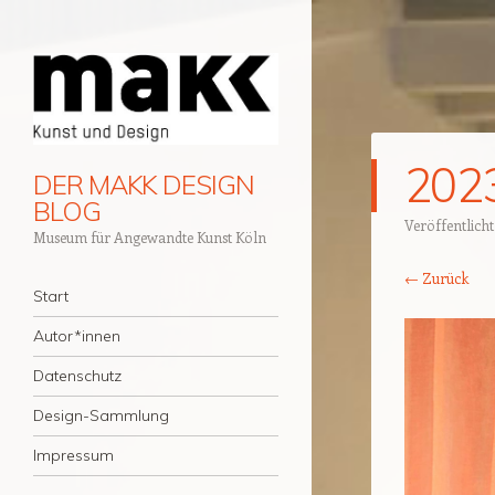
202
DER MAKK DESIGN
BLOG
Veröffentlich
Museum für Angewandte Kunst Köln
← Zurück
Navigation
Zum Inhalt springen
Start
Autor*innen
Datenschutz
Design-Sammlung
Impressum