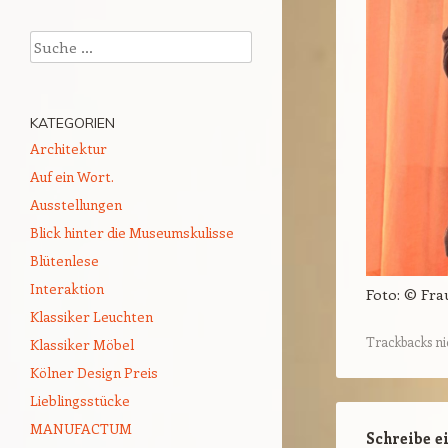
Suchen
KATEGORIEN
Architektur
Auf ein Wort.
Ausstellungen
Blick hinter die Museumskulisse
Blütenlese
Interaktion
Foto: © Fra
Klassiker Leuchten
Trackbacks ni
Klassiker Möbel
Kölner Design Preis
Lieblingsstücke
MANUFACTUM
Schreibe 