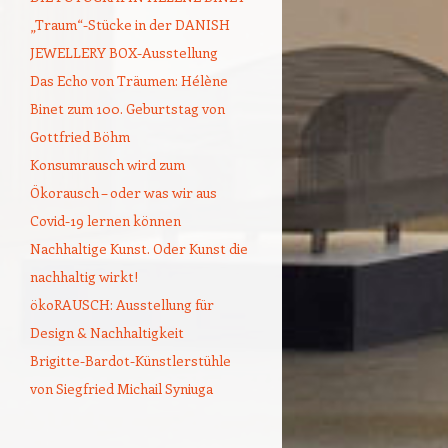
„Traum“-Stücke in der DANISH
JEWELLERY BOX-Ausstellung
Das Echo von Träumen: Hélène
Binet zum 100. Geburtstag von
Gottfried Böhm
Konsumrausch wird zum
Ökorausch – oder was wir aus
Covid-19 lernen können
Nachhaltige Kunst. Oder Kunst die
nachhaltig wirkt!
ökoRAUSCH: Ausstellung für
Design & Nachhaltigkeit
Brigitte-Bardot-Künstlerstühle
von Siegfried Michail Syniuga