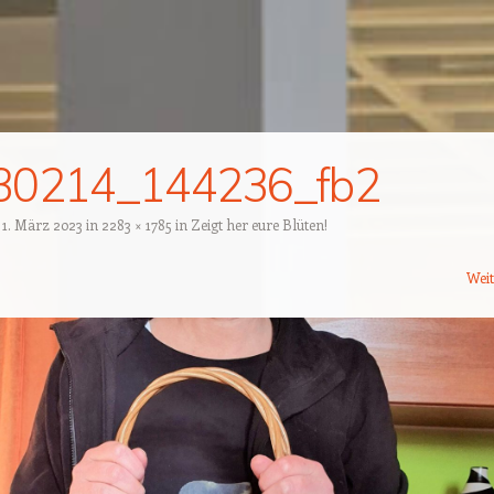
30214_144236_fb2
t
1. März 2023
in
2283 × 1785
in
Zeigt her eure Blüten!
Wei