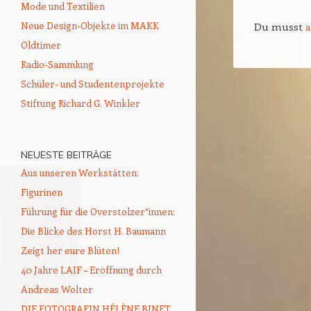
Mode und Textilien
Neue Design-Objekte im MAKK
Du musst
Oldtimer
Radio-Sammlung
Schüler- und Studentenprojekte
Stiftung Richard G. Winkler
NEUESTE BEITRÄGE
Aus unseren Werkstätten:
Figurinen
Führung für die Overstolzer*innen:
Die Blicke des Horst H. Baumann
Zeigt her eure Blüten!
40 Jahre LAIF – Eröffnung durch
Andreas Wolter
DIE FOTOGRAFIN HÉLÈNE BINET