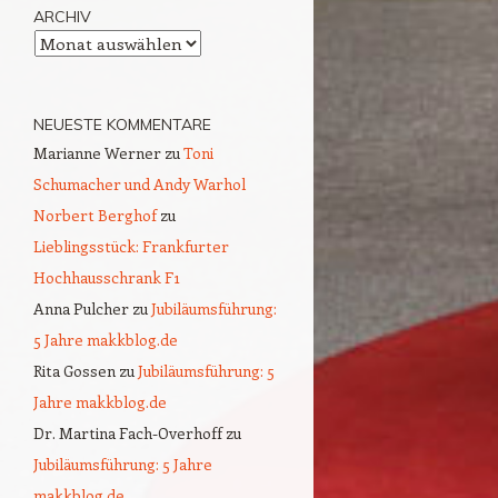
ARCHIV
Archiv
NEUESTE KOMMENTARE
Marianne Werner
zu
Toni
Schumacher und Andy Warhol
Norbert Berghof
zu
Lieblingsstück: Frankfurter
Hochhausschrank F1
Anna Pulcher
zu
Jubiläumsführung:
5 Jahre makkblog.de
Rita Gossen
zu
Jubiläumsführung: 5
Jahre makkblog.de
Dr. Martina Fach-Overhoff
zu
Jubiläumsführung: 5 Jahre
makkblog.de