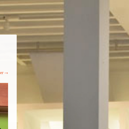
ter →