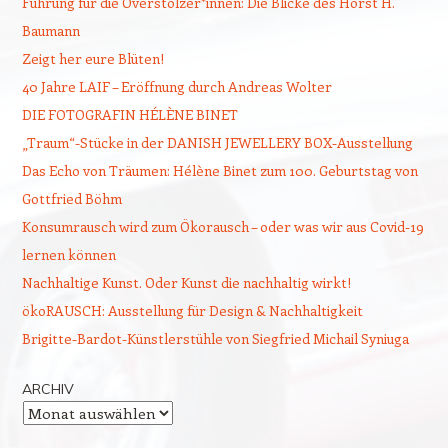
Führung für die Overstolzer*innen: Die Blicke des Horst H.
Baumann
Zeigt her eure Blüten!
40 Jahre LAIF – Eröffnung durch Andreas Wolter
DIE FOTOGRAFIN HÉLÈNE BINET
„Traum“-Stücke in der DANISH JEWELLERY BOX-Ausstellung
Das Echo von Träumen: Hélène Binet zum 100. Geburtstag von
Gottfried Böhm
Konsumrausch wird zum Ökorausch – oder was wir aus Covid-19
lernen können
Nachhaltige Kunst. Oder Kunst die nachhaltig wirkt!
ökoRAUSCH: Ausstellung für Design & Nachhaltigkeit
Brigitte-Bardot-Künstlerstühle von Siegfried Michail Syniuga
ARCHIV
Archiv