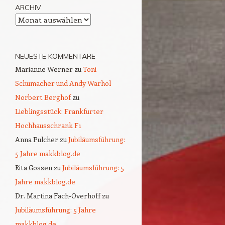
ARCHIV
Archiv
NEUESTE KOMMENTARE
Marianne Werner
zu
Toni
Schumacher und Andy Warhol
Norbert Berghof
zu
Lieblingsstück: Frankfurter
Hochhausschrank F1
Anna Pulcher
zu
Jubiläumsführung:
5 Jahre makkblog.de
Rita Gossen
zu
Jubiläumsführung: 5
Jahre makkblog.de
Dr. Martina Fach-Overhoff
zu
Jubiläumsführung: 5 Jahre
makkblog.de