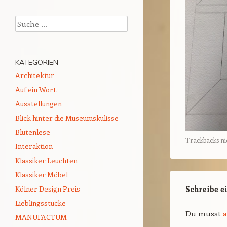
Suchen
KATEGORIEN
Architektur
Auf ein Wort.
Ausstellungen
Blick hinter die Museumskulisse
Blütenlese
Trackbacks ni
Interaktion
Klassiker Leuchten
Klassiker Möbel
Schreibe 
Kölner Design Preis
Lieblingsstücke
Du musst
MANUFACTUM