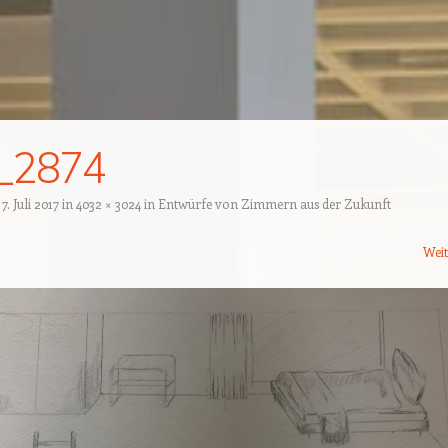
_2874
t
7. Juli 2017
in
4032 × 3024
in
Entwürfe von Zimmern aus der Zukunft
Wei