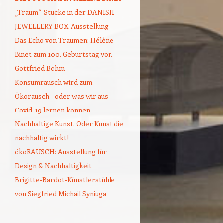
„Traum“-Stücke in der DANISH
JEWELLERY BOX-Ausstellung
Das Echo von Träumen: Hélène
Binet zum 100. Geburtstag von
Gottfried Böhm
Konsumrausch wird zum
Ökorausch – oder was wir aus
Covid-19 lernen können
Nachhaltige Kunst. Oder Kunst die
nachhaltig wirkt!
ökoRAUSCH: Ausstellung für
Design & Nachhaltigkeit
Brigitte-Bardot-Künstlerstühle
von Siegfried Michail Syniuga