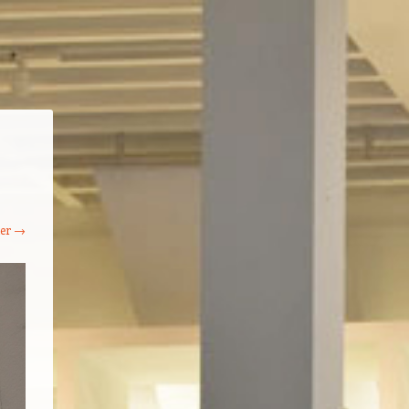
ter →