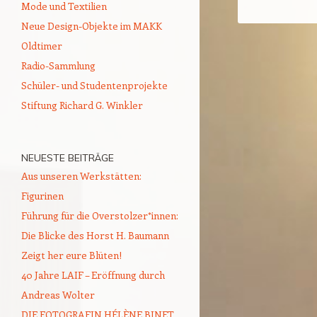
Mode und Textilien
Neue Design-Objekte im MAKK
Oldtimer
Radio-Sammlung
Schüler- und Studentenprojekte
Stiftung Richard G. Winkler
NEUESTE BEITRÄGE
Aus unseren Werkstätten:
Figurinen
Führung für die Overstolzer*innen:
Die Blicke des Horst H. Baumann
Zeigt her eure Blüten!
40 Jahre LAIF – Eröffnung durch
Andreas Wolter
DIE FOTOGRAFIN HÉLÈNE BINET