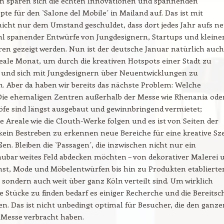
en sparen sich die echten Innovationen und spannenden
te für den `Salone del Mobile´ in Mailand auf. Das ist mit
nicht nur dem Umstand geschuldet, dass dort jedes Jahr aufs n
hl spanender Entwürfe von Jungdesignern, Startups und kleine
en gezeigt werden. Nun ist der deutsche Januar natürlich auch
deale Monat, um durch die kreativen Hotspots einer Stadt zu
 und sich mit Jungdesignern über Neuentwicklungen zu
. Aber da haben wir bereits das nächste Problem: Welche
Die ehemaligen Zentren außerhalb der Messe wie Rhenania ode
öfe sind längst ausgebaut und gewinnbringend vermietet;
e Areale wie die Clouth-Werke folgen und es ist von Seiten der
kein Bestreben zu erkennen neue Bereiche für eine kreative Sz
ßen. Bleiben die `Passagen´, die inzwischen nicht nur ein
ubar weites Feld abdecken möchten – von dekorativer Malerei 
st, Mode und Möbelentwürfen bis hin zu Produkten etablierte
– sondern auch weit über ganz Köln verteilt sind. Um wirklich
e Stücke zu finden bedarf es einiger Recherche und die Bereitsc
fen. Das ist nicht unbedingt optimal für Besucher, die den ganze
 Messe verbracht haben.