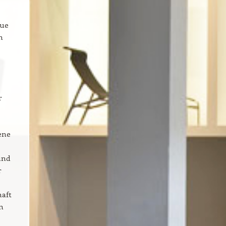
eue
n
r
ene
und
r
haft
n