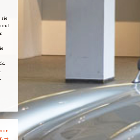
 sie
 und
:
ie
ck,
.
.
 zum
gn
→