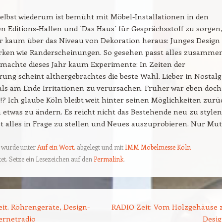
elbst wiederum ist bemüht mit Möbel-Installationen in den
 Editions-Hallen und `Das Haus´ für Gesprächsstoff zu sorgen,
 kaum über das Niveau von Dekoration heraus: Junges Design
irken wie Randerscheinungen. So gesehen passt alles zusammen
 machte dieses Jahr kaum Experimente: In Zeiten der
ung scheint althergebrachtes die beste Wahl. Lieber in Nostalg
ls am Ende Irritationen zu verursachen. Früher war eben doch
r!? Ich glaube Köln bleibt weit hinter seinen Möglichkeiten zurü
 etwas zu ändern. Es reicht nicht das Bestehende neu zu stylen
t alles in Frage zu stellen und Neues auszuprobieren. Nur Mut
g wurde unter
Auf ein Wort.
abgelegt und mit
IMM Möbelmesse Köln
et. Setze ein Lesezeichen auf den
Permalink
.
ion
it. Röhrengeräte, Design-
RADIO Zeit: Vom Holzgehäuse
ernetradio
Desi