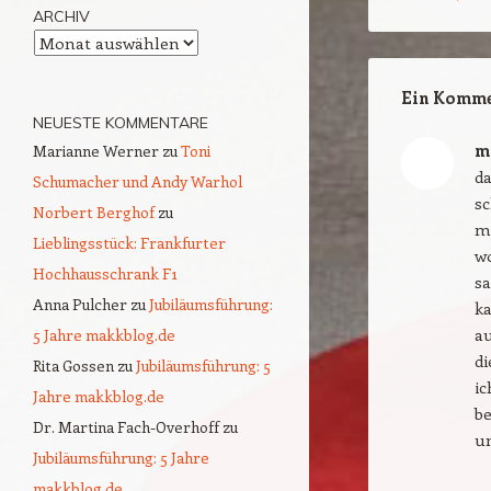
ARCHIV
Archiv
Ein Komme
NEUESTE KOMMENTARE
m
Marianne Werner
zu
Toni
da
Schumacher und Andy Warhol
sc
Norbert Berghof
zu
m
Lieblingsstück: Frankfurter
wo
Hochhausschrank F1
sa
Anna Pulcher
zu
Jubiläumsführung:
k
au
5 Jahre makkblog.de
di
Rita Gossen
zu
Jubiläumsführung: 5
ic
Jahre makkblog.de
b
Dr. Martina Fach-Overhoff
zu
un
Jubiläumsführung: 5 Jahre
makkblog.de