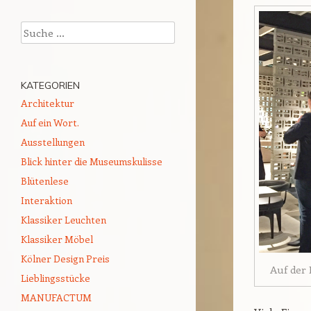
Suchen
KATEGORIEN
Architektur
Auf ein Wort.
Ausstellungen
Blick hinter die Museumskulisse
Blütenlese
Interaktion
Klassiker Leuchten
Klassiker Möbel
Kölner Design Preis
Auf der 
Lieblingsstücke
MANUFACTUM