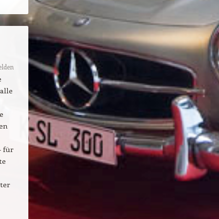
lden
e
alle
e
hen
 für
te
ter