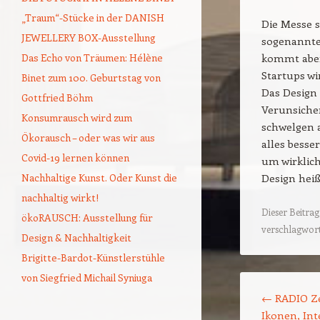
„Traum“-Stücke in der DANISH
Die Messe s
JEWELLERY BOX-Ausstellung
sogenannten
Das Echo von Träumen: Hélène
kommt aber
Startups w
Binet zum 100. Geburtstag von
Das Design
Gottfried Böhm
Verunsicher
Konsumrausch wird zum
schwelgen a
Ökorausch – oder was wir aus
alles besse
Covid-19 lernen können
um wirklich
Nachhaltige Kunst. Oder Kunst die
Design heiß
nachhaltig wirkt!
Dieser Beitra
ökoRAUSCH: Ausstellung für
verschlagwort
Design & Nachhaltigkeit
Brigitte-Bardot-Künstlerstühle
von Siegfried Michail Syniuga
Beitragsnavigat
←
RADIO Ze
Ikonen, Int