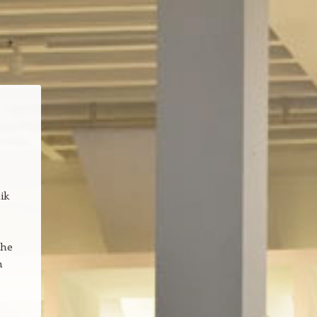
ik
 he
n