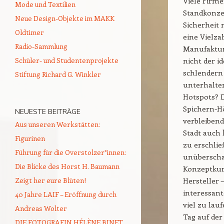
Viele Firm
Mode und Textilien
Standkonzep
Neue Design-Objekte im MAKK
Sicherheit 
Oldtimer
eine Vielza
Radio-Sammlung
Manufaktur
Schüler- und Studentenprojekte
nicht der i
schlendern
Stiftung Richard G. Winkler
unterhalten
Hotspots? 
Spichern-H
NEUESTE BEITRÄGE
verbleibend
Aus unseren Werkstätten:
Stadt auch 
Figurinen
zu erschlie
Führung für die Overstolzer*innen:
unüberscha
Die Blicke des Horst H. Baumann
Konzeptkun
Zeigt her eure Blüten!
Hersteller 
interessant
40 Jahre LAIF – Eröffnung durch
viel zu lau
Andreas Wolter
Tag auf der
DIE FOTOGRAFIN HÉLÈNE BINET