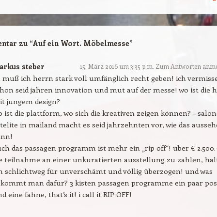
ntar zu “
Auf ein Wort. Möbelmesse
”
arkus steber
15. März 2016 um 3:35 p.m.
Zum Antworten anme
 muß ich herrn stark voll umfänglich recht geben! ich vermiss
hon seid jahren innovation und mut auf der messe! wo ist die h
it jungem design?
 ist die plattform, wo sich die kreativen zeigen können? – salon
telite in mailand macht es seid jahrzehnten vor, wie das ausse
ann!
ch das passagen programm ist mehr ein „rip off“! über € 2.500.-
e teilnahme an einer unkuratierten ausstellung zu zahlen, hal
h schlichtweg für unverschämt und völlig überzogen! und was
ekommt man dafür? 3 kisten passagen programme ein paar pos
d eine fahne, that’s it! i call it RIP OFF!