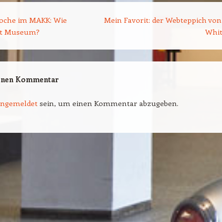
ion
oche im MAKK: Wie
Mein Favorit: der Webteppich von
rt Museum?
Whi
einen Kommentar
angemeldet
sein, um einen Kommentar abzugeben.