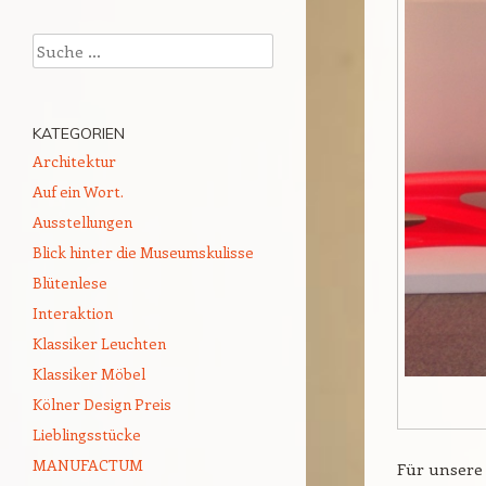
Suchen
KATEGORIEN
Architektur
Auf ein Wort.
Ausstellungen
Blick hinter die Museumskulisse
Blütenlese
Interaktion
Klassiker Leuchten
Klassiker Möbel
Kölner Design Preis
Lieblingsstücke
MANUFACTUM
Für unsere