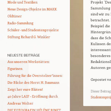
Projekt `D
Mode und Textilien
Sammlung W
Neue Design-Objekte im MAKK
sind wir zu
Oldtimer
betrachtet.
Radio-Sammlung
Beispiel di
Schüler- und Studentenprojekte
Hintergründ
Stiftung Richard G. Winkler
dass die Sc
Kulissen de
interessant
besonderes 
NEUESTE BEITRÄGE
Redaktionsl
Aus unseren Werkstätten:
Autoren ge
Figurinen
Führung für die Overstolzer*innen:
Gepostet v
Die Blicke des Horst H. Baumann
Zeigt her eure Blüten!
Dieser Beitra
40 Jahre LAIF – Eröffnung durch
Studentenproj
Andreas Wolter
DIE FOTOGRAFIN HÉLÈNE BINET