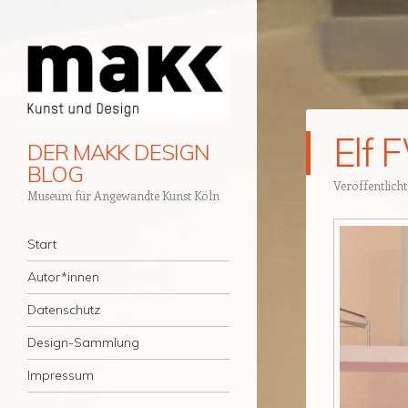
Elf 
DER MAKK DESIGN
BLOG
Veröffentlich
Museum für Angewandte Kunst Köln
Navigation
Zum Inhalt springen
Start
Autor*innen
Datenschutz
Design-Sammlung
Impressum