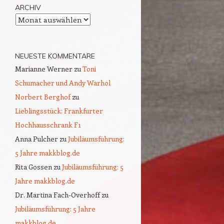
ARCHIV
Archiv
NEUESTE KOMMENTARE
Marianne Werner
zu
Toni
Schumacher und Andy Warhol
Norbert Berghof
zu
Lieblingsstück: Frankfurter
Hochhausschrank F1
Anna Pulcher
zu
Jubiläumsführung:
5 Jahre makkblog.de
Rita Gossen
zu
Jubiläumsführung: 5
Jahre makkblog.de
Dr. Martina Fach-Overhoff
zu
Jubiläumsführung: 5 Jahre
makkblog.de