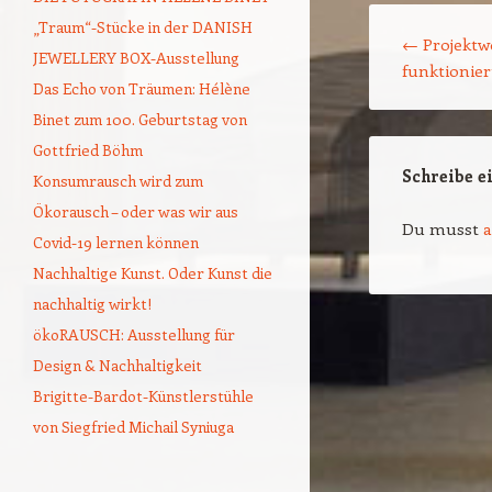
Beitragsnavigat
„Traum“-Stücke in der DANISH
←
Projektw
JEWELLERY BOX-Ausstellung
funktionie
Das Echo von Träumen: Hélène
Binet zum 100. Geburtstag von
Gottfried Böhm
Schreibe 
Konsumrausch wird zum
Ökorausch – oder was wir aus
Du musst
Covid-19 lernen können
Nachhaltige Kunst. Oder Kunst die
nachhaltig wirkt!
ökoRAUSCH: Ausstellung für
Design & Nachhaltigkeit
Brigitte-Bardot-Künstlerstühle
von Siegfried Michail Syniuga