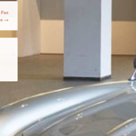
 Pae
te
→