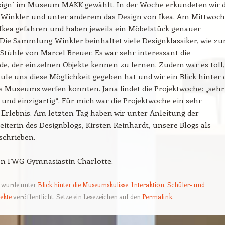
esign´ im Museum MAKK gewählt. In der Woche erkundeten wir d
inkler und unter anderem das Design von Ikea. Am Mittwoch
 Ikea gefahren und haben jeweils ein Möbelstück genauer
 Die Sammlung Winkler beinhaltet viele Designklassiker, wie z
e Stühle von Marcel Breuer. Es war sehr interessant die
e, der einzelnen Objekte kennen zu lernen. Zudem war es toll,
hule uns diese Möglichkeit gegeben hat und wir ein Blick hinter 
s Museums werfen konnten. Jana findet die Projektwoche: „sehr
 und einzigartig“. Für mich war die Projektwoche ein sehr
Erlebnis. Am letzten Tag haben wir unter Anleitung der
eiterin des Designblogs, Kirsten Reinhardt, unsere Blogs als
schrieben.
on FWG-Gymnasiastin Charlotte.
g wurde unter
Blick hinter die Museumskulisse
,
Interaktion
,
Schüler- und
ekte
veröffentlicht. Setze ein Lesezeichen auf den
Permalink
.