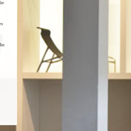
ie
um
die