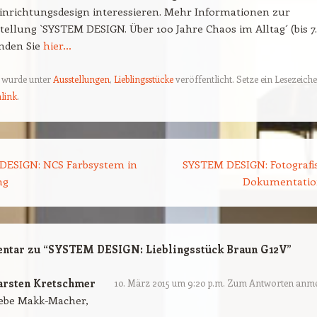
Einrichtungsdesign interessieren. Mehr Informationen zur
ellung `SYSTEM DESIGN. Über 100 Jahre Chaos im Alltag´ (bis 7.
inden Sie
hier…
g wurde unter
Ausstellungen
,
Lieblingsstücke
veröffentlicht. Setze ein Lesezeich
link
.
ion
ESIGN: NCS Farbsystem in
SYSTEM DESIGN: Fotografi
ng
Dokumentati
ntar zu “
SYSTEM DESIGN: Lieblingsstück Braun G12V
”
arsten Kretschmer
10. März 2015 um 9:20 p.m.
Zum Antworten anme
iebe Makk-Macher,