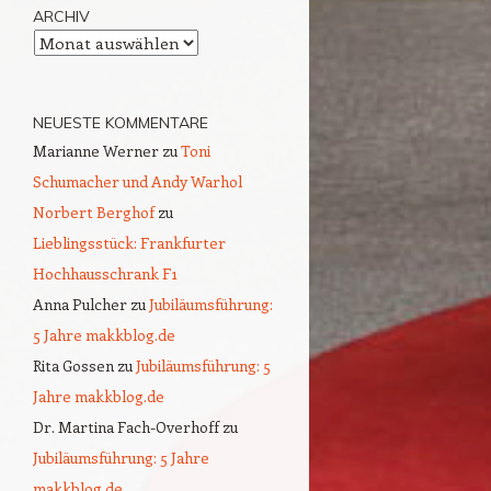
ARCHIV
Archiv
NEUESTE KOMMENTARE
Marianne Werner
zu
Toni
Schumacher und Andy Warhol
Norbert Berghof
zu
Lieblingsstück: Frankfurter
Hochhausschrank F1
Anna Pulcher
zu
Jubiläumsführung:
5 Jahre makkblog.de
Rita Gossen
zu
Jubiläumsführung: 5
Jahre makkblog.de
Dr. Martina Fach-Overhoff
zu
Jubiläumsführung: 5 Jahre
makkblog.de