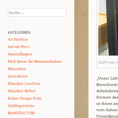
Suchen
KATEGORIEN
Architektur
Auf ein Wort.
Ausstellungen
Blick hinter die Museumskulisse
G12V von 1
Blütenlese
Interaktion
„Unser Liebl
Klassiker Leuchten
Besucherin
Arbeitskrei
Klassiker Möbel
Formen des 
Kölner Design Preis
es ihnen an
Lieblingsstücke
vom Sehen. 
MANUFACTUM
Freundinne