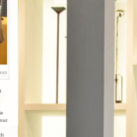
raun
i
ie
 nur
ch