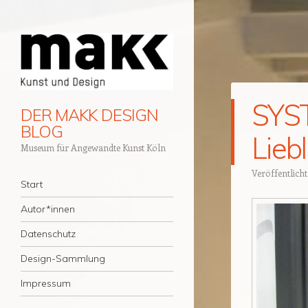
SYS
DER MAKK DESIGN
BLOG
Lieb
Museum für Angewandte Kunst Köln
Veröffentlich
Navigation
Zum Inhalt springen
Start
Autor*innen
Datenschutz
Design-Sammlung
Impressum