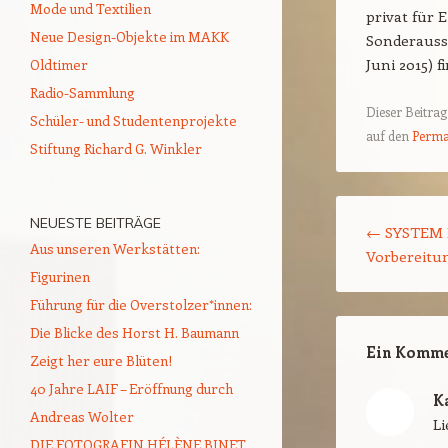
Mode und Textilien
privat für 
Neue Design-Objekte im MAKK
Sonderausst
Juni 2015) f
Oldtimer
Radio-Sammlung
Dieser Beitra
Schüler- und Studentenprojekte
auf den
Perma
Stiftung Richard G. Winkler
Beitragsnavigat
NEUESTE BEITRÄGE
←
SYSTEM D
Aus unseren Werkstätten:
Vorbereitu
Figurinen
Führung für die Overstolzer*innen:
Die Blicke des Horst H. Baumann
Ein Komme
Zeigt her eure Blüten!
40 Jahre LAIF – Eröffnung durch
K
Andreas Wolter
L
DIE FOTOGRAFIN HÉLÈNE BINET