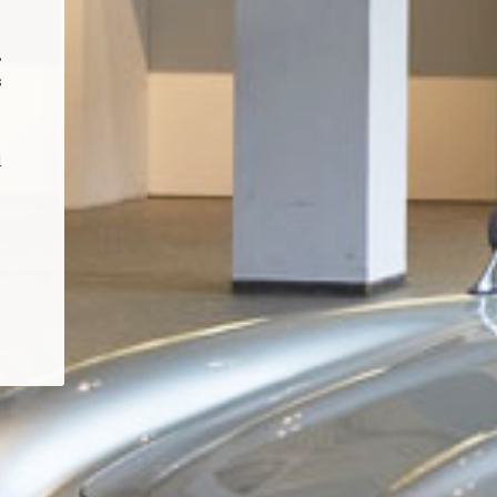
,
s
d