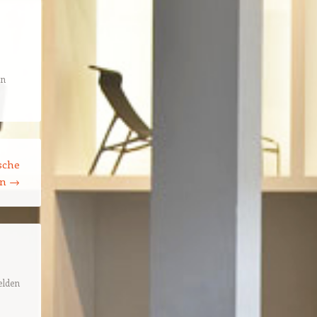
en
sche
on
→
lden