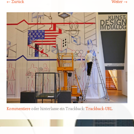
← Zurück
Weiter →
Kommentiere
oder hinterlasse ein Trackback:
Trackback-URL
.